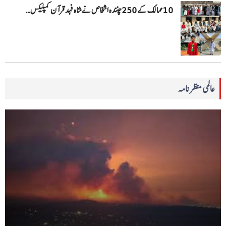
10 ممالک کے 250چنندہ اشخاص نے شاہ فہد قرآن کمپلیکس…
عالمی منظرنامہ