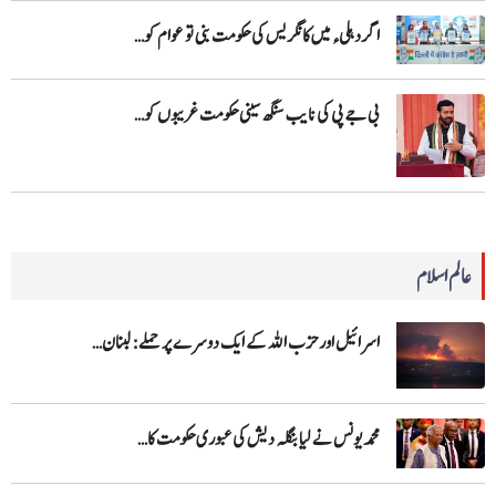
اگر دہلیء میں کانگریس کی حکومت بنی تو عوام کو…
بی جے پی کی نایب سنگھ سینی حکومت غریبوں کو…
عالم اسلام
اسرائیل اور حزب اللہ کے ایک دوسرے پر حملے: لبنان…
محمد یونس نے لیا بنگلہ دیش کی عبوری حکومت کا…