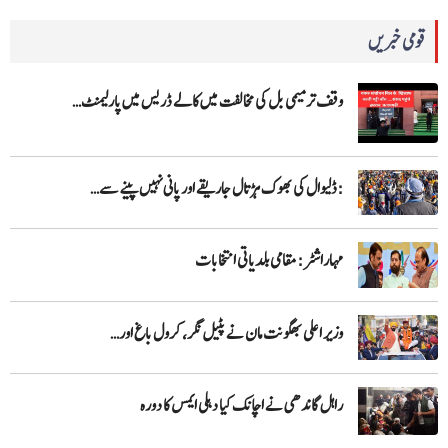
قومی خبریں
وقف ترمیمی بل کی مخالفت میں کالے ڈریس میں پارلیمنٹ…
:ڈلیوال کی بھوک ہڑتال جاریقے اور پانی نہیں پینے سے…
مہاراشٹر: مقامی بلدیاتی انتخابات
وزیر اعلی بھگونت مان نے پٹیل نگر، کرول باغ اور…
راہل گاندھی نے اچانک کیا دہلی ایمس کا دورہ