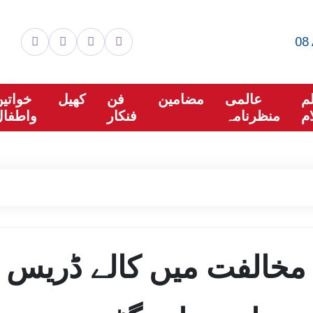
08 
م
عالمی
مضامین
فن
کھیل
خواتی
م
منظرنامہ
فنکار
واطفال
مخالفت میں کالے ڈریس