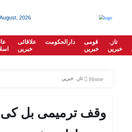
August, 2026
تازہ
قومی
دارالحکومت
علاقائی
عال
خبریں
خبریں
خبریں
اسلا
Home
تازہ خبریں
وقف ترمیمی بل کی 