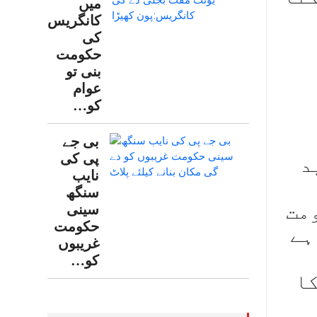
میں
کانگریس
کی
حکومت
بنی تو
عوام
کو…
بی جے
پی کی
د
نایب
سنگھ
مت
سینی
حکومت
ہے
غریبوں
کو…
کا