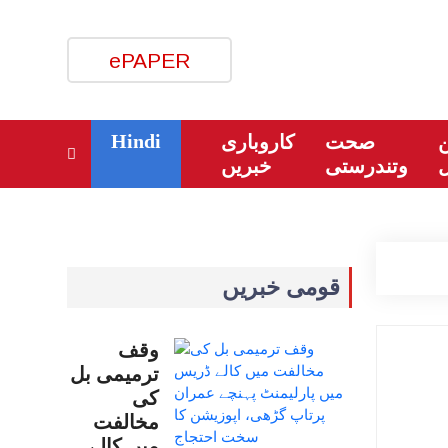
ePAPER
Hindi
ن
صحت
کاروباری
وتندرستی
خبریں
قومی خبریں
وقف
ترمیمی بل
کی
مخالفت
میں کالے