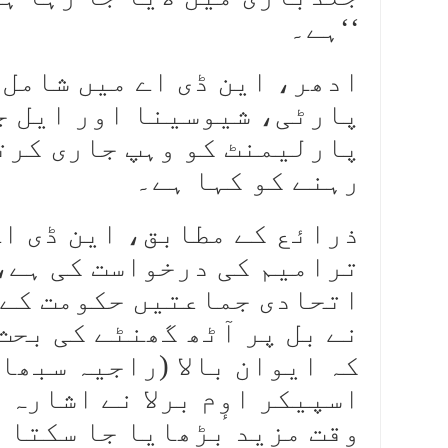
ہے۔‘‘
ادھر، این ڈی اے میں شامل 
پارٹی، شیوسینا اور ایل جے
پارلیمنٹ کو وہپ جاری کرتے
رہنے کو کہا ہے۔
ذرائع کے مطابق، این ڈی اے
ترامیم کی درخواست کی ہے، 
اتحادی جماعتیں حکومت کے 
نے بل پر آٹھ گھنٹے کی بحث
کہ ایوان بالا (راجیہ سبھا
اسپیکر اوٕم برلا نے اشارہ 
وقت مزید بڑھایا جا سکتا 