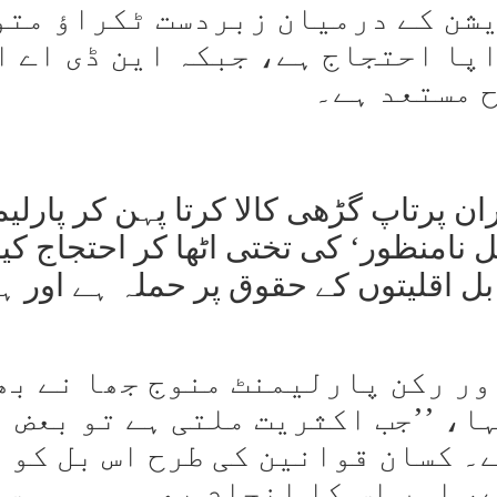
یشن کے درمیان زبردست ٹکراؤ متو
اپا احتجاج ہے، جبکہ این ڈی اے ا
ح مستعد ہے۔
ن پرتاپ گڑھی کالا کرتا پہن کر پارلی
 نامنظور‘ کی تختی اٹھا کر احتجاج کیا
بل اقلیتوں کے حقوق پر حملہ ہے اور ہ
ور رکن پارلیمنٹ منوج جھا نے بھ
ا، ’’جب اکثریت ملتی ہے تو بعض
۔ کسان قوانین کی طرح اس بل کو 
ے، اور اس کا انجام بھی وہی ہو س