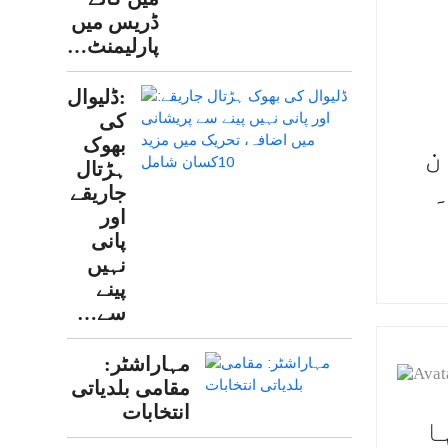
ڈریس میں
پارلیمنٹ…
:ڈلیوال
کی
بھوک
ن
ہڑتال
جاریقے
اور
پانی
نہیں
پینے
سے…
مہاراشٹر:
مقامی بلدیاتی
انتخابات
رہا