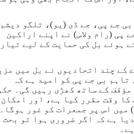
بی جے پی، جے ڈی (یو)، تلگو دیشم
 پی (رام ولاس) نے اپنے اراکین
 ہوئے بل کی حمایت کے لیے تیار
 کے چند اتحادیوں نے بل میں مزی
تاہم بی جے پی کو امید ہے کہ
مؤقف کے ساتھ کھڑی رہیں گی۔ حکو
 کا وقت مقرر کیا ہے، اور امکان 
) میں اس پر جمعرات کو غور ہوگا۔
دیا ہے کہ اگر ضروری ہوا تو بحث 
ہے۔