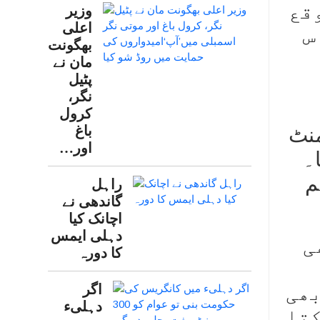
قع
وزیر
اعلی
س
بھگونت
مان نے
پٹیل
نگر،
کرول
باغ
منٹ
اور…
۔
م
راہل
گاندھی نے
اچانک کیا
دہلی ایمس
ی
کا دورہ
بھی
اگر
دہلیء
کتا