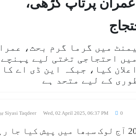
 عمران پرتاپ گڑھی،
تجاج
منٹ میں گرما گرم بحث، عمرا
میں احتجاجی تختی لیے پہنچے۔
علان کیا، جبکہ این ڈی اے کا
وری کے لیے متحد ہے
Siyasi Taqdeer
Wed, 02 April 2025, 06:37 PM
0
نئی دہلی: وقف ترمیمی بل 2024 آج لوک سبھا میں پیش کیا جا 