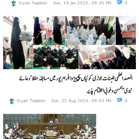
Siyasi Taqdeer
Sun, 19 Jan 2025, 08:35 PM
0
المعہد العلمی للبنات جوڑی کوئیاں پچپیڑوا بلرام پور میں مسابقہ حفظ ’دعائے
نبوی‘بحسن وخوبی اختتام پذیر
Siyasi Taqdeer
Sun, 25 Aug 2024, 06:03 PM
0