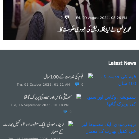
0
Fri, 09 August 2024, 08:26 PM
محمد یونس نے لیا بنگلہ دیش کی عبوری حکومت کا…
Latest News
قوم کی خدمت کے 100 سال
Thu, 02 October 2025, 01:21 AM
0
سمویشی وکاس اور سیوہ کی پریرک گاتھا
Tue, 16 September 2025, 10:18 PM
0
نریندرمودی، ایک مضبوط اور خود کفیل بھارت
کے معمار
Tue, 16 September 2025, 10:14