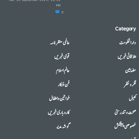
PM
0
Category
دارالحکومت
عالمی منظرنامہ
علاقائی خبریں
قومی خبریں
مضامین
عالم اسلام
فکر و نظر
فن فنکار
کھیل
خواتین واطفال
صحت وتندرستی
کاروباری خبریں
خصوصی پیشکش
گوشہ مدیر