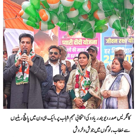
کانگریس صدر دیویندر یادو کی انتخابی مہم شباب پر،ایک ہی دن میں پانچ ریلیوں
سے خطاب، لوگوں میں جوش وخروش