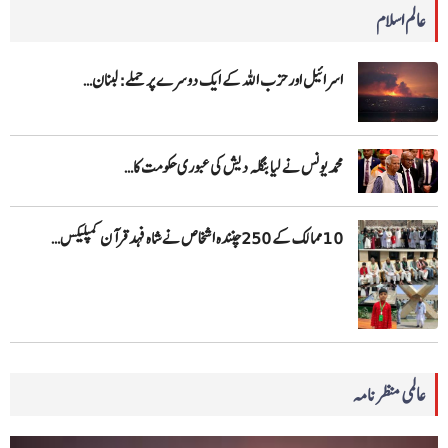
عالم اسلام
اسرائیل اور حزب اللہ کے ایک دوسرے پر حملے: لبنان…
محمد یونس نے لیا بنگلہ دیش کی عبوری حکومت کا…
10 ممالک کے 250چنندہ اشخاص نے شاہ فہد قرآن کمپلیکس…
عالمی منظرنامہ