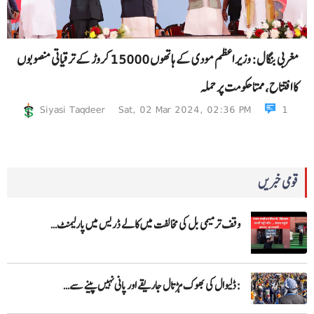
مغربی بنگال: وزیر اعظم مودی کے ہاتھوں 15000 کروڑ کے ترقیاتی منصوبوں
کا افتتاح، ممتا حکومت پر حملہ
Siyasi Taqdeer
Sat, 02 Mar 2024, 02:36 PM
1
قومی خبریں
وقف ترمیمی بل کی مخالفت میں کالے ڈریس میں پارلیمنٹ…
:ڈلیوال کی بھوک ہڑتال جاریقے اور پانی نہیں پینے سے…