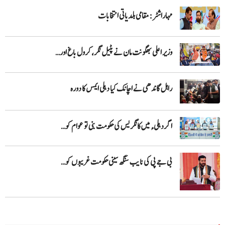
مہاراشٹر: مقامی بلدیاتی انتخابات
وزیر اعلی بھگونت مان نے پٹیل نگر، کرول باغ اور…
راہل گاندھی نے اچانک کیا دہلی ایمس کا دورہ
اگر دہلیء میں کانگریس کی حکومت بنی تو عوام کو…
بی جے پی کی نایب سنگھ سینی حکومت غریبوں کو…