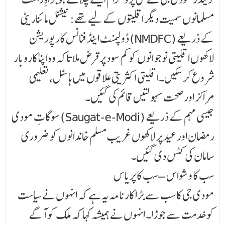
مسلمانوں سمیت دیگر اقلیتوں کے لیے تھے: نیشنل مائناریٹی
ڈولپمنٹ اینڈ فنانس کارپوریشن (NMDFC) کے ذریعے
لاکھوں اقلیتی نوجوانوں کو کم سود پر قرض ملا تاکہ وہ اپنا کاروبار
شروع کر سکیں۔اقلیتی اکثریتی علاقوں میں ہاسٹل، تعلیمی
مراکز اور صحت سہولتیں قائم کی گئیں۔
سوگاتِ مودی (Saugat-e-Modi) جیسی مہم کے ذریعے
رمضان اور عید پر لاکھوں غریب مسلم خاندانوں کو ضروری
سامان کی کٹس دی گئیں۔
سب کا وشواس – سب کا پریاس
مودی جی کا سب سے بڑا کارنامہ یہ ہے کہ انہوں نے سیاست
کو خدمت سے جوڑا۔ انہوں نے ہمیشہ کہا کہ ملک کو آگے