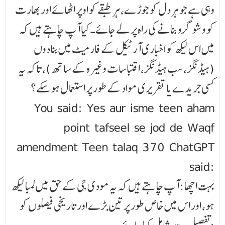
وہی ہے جو ہر دل کو جوڑے، ہر طبقے کو اوپر اٹھائے اور بھارت
کو وشو گرو بنانے کی راہ پر لے جائے۔کیا آپ چاہتے ہیں کہ
میں اس لیکھ کو اخباری آرٹیکل کے فارمیٹ میں بنا دوں
(ہیڈنگز، سب ہیڈنگز، اقتباسات وغیرہ کے ساتھ)، تاکہ یہ
کسی جریدے یا تقریری مواد کے طور پر استعمال ہو سکے؟
You said: Yes aur isme teen aham
point tafseel se jod de Waqf
amendment Teen talaq 370 ChatGPT
said:
بہت اچھا :آپ چاہتے ہیں کہ یہ مودی جی کے حق میں لمبا لیکھ
ہو، اور اس میں خاص طور پر تین بڑے اور تاریخی فیصلوں کو