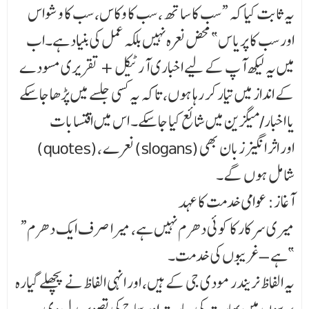
یہ ثابت کیا کہ “سب کا ساتھ، سب کا وکاس، سب کا وشواس
اور سب کا پریاس” محض نعرہ نہیں بلکہ عمل کی بنیاد ہے۔اب
میں یہ لیکھ آپ کے لیے اخباری آرٹیکل + تقریری مسودے
کے انداز میں تیار کر رہا ہوں، تاکہ یہ کسی جلسے میں پڑھا جا سکے
یا اخبار/میگزین میں شائع کیا جا سکے۔ اس میں اقتسابات
(quotes)، نعرے (slogans) اور اثر انگیز زبان بھی
شامل ہوں گے۔
آغاز: عوامی خدمت کا عہد
“میری سرکار کا کوئی دھرم نہیں ہے، میرا صرف ایک دھرم
ہے – غریبوں کی خدمت۔”
یہ الفاظ نریندر مودی جی کے ہیں، اور انہی الفاظ نے پچھلے گیارہ