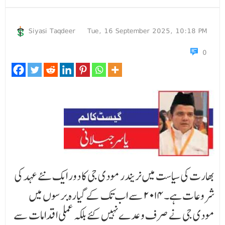
Siyasi Taqdeer
Tue, 16 September 2025, 10:18 PM
0
بھارت کی سیاست میں نریندر مودی جی کا دور ایک نئے عہد کی
شروعات ہے۔۲۰۱۴ سے اب تک کے گیارہ برسوں میں
مودی جی نے صرف وعدے نہیں کئے بلکہ عملی اقدامات سے