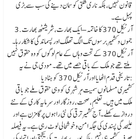
قانون نہیں، بلکہ ناری شکتی کو سمان دینے کی سب سے بڑی
پہل ہے۔
3. آرٹیکل 370 کا خاتمہ – ایک بھارت، شریشٹھ بھارت
جموں و کشمیر برسوں تک الگ تھلگ اور پسماندگی کا شکار رہا۔
آرٹیکل 370 کے تحت وہاں کے عام لوگوں کو وہ حقوق نہیں
ملتے تھے جو ملک کے باقی حصے میں تھے۔ مودی جی نے یہ
تاریخی قدم اٹھایا اور آرٹیکل 370 کو ہٹا دیا:
کشمیری مسلمانوں سمیت ہر شہری کو وہی حقوق ملے جو باقی
ملک میں ہیں۔تعلیم، صحت، روزگار اور سرمایہ کاری کے نئے
دروازے کھلے۔آج کشمیر ترقی کی نئی راہوں پر گامزن ہے اور
علیحدگی پسندی کی جگہ امن و خوشحالی لوٹ رہی ہے۔ یہ فیصلہ
صرف کشمیر ہی نہیں بلکہ پورے بھارت کی یکجہتی اور اتحاد کی