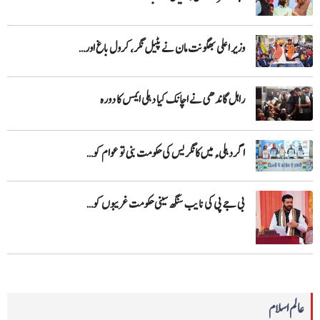
وزیر اعلی بھگونت مان نے پٹیل نگر، کرول باغ اور…
راہل گاندھی نے اچانک کیا دہلی ایمس کا دورہ
اگر دہلیء میں کانگریس کی حکومت بنی تو عوام کو…
بی جے پی کی نایب سنگھ سینی حکومت غریبوں کو…
عالم اسلام