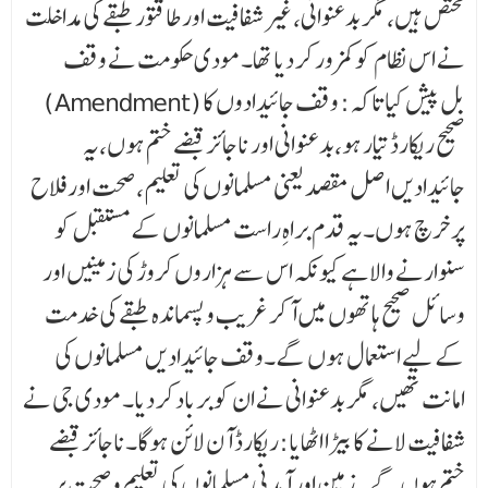
مختص ہیں، مگر بدعنوانی، غیر شفافیت اور طاقتور طبقے کی مداخلت
نے اس نظام کو کمزور کر دیا تھا۔مودی حکومت نے وقف
(Amendment) بل پیش کیا تاکہ: وقف جائیدادوں کا
صحیح ریکارڈ تیار ہو،بدعنوانی اور ناجائز قبضے ختم ہوں،یہ
جائیدادیں اصل مقصد یعنی مسلمانوں کی تعلیم، صحت اور فلاح
پر خرچ ہوں۔یہ قدم براہِ راست مسلمانوں کے مستقبل کو
سنوارنے والا ہے کیونکہ اس سے ہزاروں کروڑ کی زمینیں اور
وسائل صحیح ہاتھوں میں آ کر غریب و پسماندہ طبقے کی خدمت
کے لیے استعمال ہوں گے۔وقف جائیدادیں مسلمانوں کی
امانت تھیں، مگر بدعنوانی نے ان کو برباد کر دیا۔مودی جی نے
شفافیت لانے کا بیڑا اٹھایا:ریکارڈ آن لائن ہوگا۔ناجائز قبضے
ختم ہوں گے۔ زمین اور آمدنی مسلمانوں کی تعلیم و صحت پر