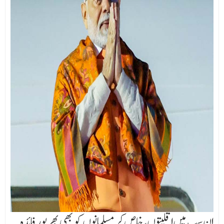
ان سب میں اقلیتوں، خاص کر مسلمانوں کو بھی بھرپور فائدہ