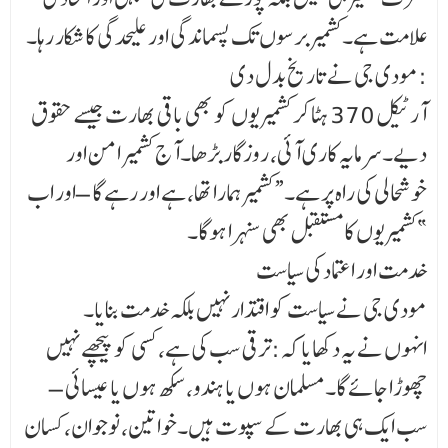
علامت ہے۔کشمیر برسوں تک پسماندگی اور علیحدگی کا شکار رہا۔
مودی جی نے تاریخ بدل دی:
آرٹیکل 370 ہٹا کر کشمیریوں کو بھی باقی بھارت جیسے حقوق
دیے۔سرمایہ کاری آئی، روزگار بڑھا۔آج کشمیر امن اور
خوشحالی کی راہ پر ہے۔“کشمیر ہمارا تھا، ہے اور رہے گا – اور اب
کشمیریوں کا مستقبل بھی سنہرا ہوگا۔”
خدمت اور اعتماد کی سیاست
مودی جی نے سیاست کو اقتدار نہیں بلکہ خدمت بنایا۔
انہوں نے یہ دکھایا کہ:ترقی سب کی ہے، کسی کو پیچھے نہیں
چھوڑا جائے گا۔مسلمان ہوں یا ہندو، سکھ ہوں یا عیسائی –
سب ایک ہی بھارت کے سپوت ہیں۔خواتین، نوجوان، کسان