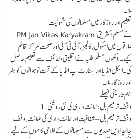
ملا۔
تعلیم اور روزگار میں مسلمانوں کی شمولیت
PM Jan Vikas Karyakram نے مسلم اکثریتی
علاقوں میں اسکول، کالجز، آئی ٹی آئی اور صحت مراکز قائم
کیے۔لاکھوں مسلم طلبہ نے اقلیتی وظائف سے تعلیم حاصل
کی۔اسکل انڈیا اور اسٹارٹ اپ انڈیا کے تحت نوجوانوں کو ہنر
اور روزگار ملا۔
اہم تاریخی فیصلے
1. وقف ترمیم بل: امانت داری کی نئی روشنی
وقف ترمیم بل – شفافیت اور امانت داری کی ضمانت،وقف
جائیدادیں صدیوں سے مسلمانوں کے فلاحی کاموں کے لیے