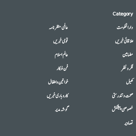
Category
دارالحکومت
عالمی منظرنامہ
علاقائی خبریں
قومی خبریں
مضامین
عالم اسلام
فکر و نظر
فن فنکار
کھیل
خواتین واطفال
صحت وتندرستی
کاروباری خبریں
خصوصی پیشکش
گوشہ مدیر
تصاویر