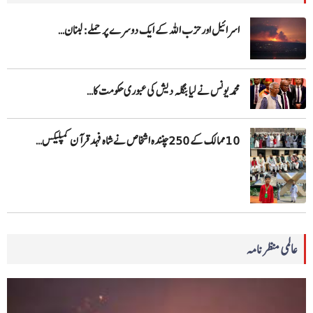
اسرائیل اور حزب اللہ کے ایک دوسرے پر حملے: لبنان…
محمد یونس نے لیا بنگلہ دیش کی عبوری حکومت کا…
10 ممالک کے 250چنندہ اشخاص نے شاہ فہد قرآن کمپلیکس…
عالمی منظرنامہ