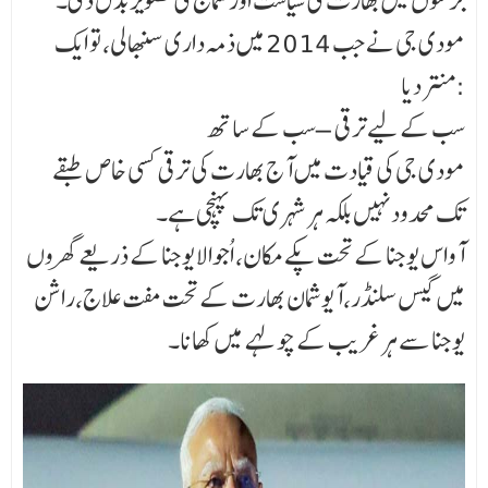
برسوں میں بھارت کی سیاست اور سماج کی تصویر بدل دی۔
مودی جی نے جب 2014 میں ذمہ داری سنبھالی، تو ایک
منتر دیا:
سب کے لیے ترقی – سب کے ساتھ
مودی جی کی قیادت میں آج بھارت کی ترقی کسی خاص طبقے
تک محدود نہیں بلکہ ہر شہری تک پہنچی ہے۔
آواس یوجنا کے تحت پکے مکان، اُجوالا یوجنا کے ذریعے گھروں
میں گیس سلنڈر،آیوشمان بھارت کے تحت مفت علاج،راشن
یوجنا سے ہر غریب کے چولہے میں کھانا۔