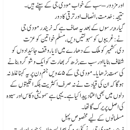
اور مزدور – سب کے خواب مودی جی کے سپنے ہیں۔
نتیجہ: خدمت، انصاف اور ترقی کا دور
گیارہ برسوں کے بعد یہ صاف ہے کہ نریندر مودی جی
نے:غریبوں کو سہولتیں دیں،مسلم خواتین کو عزت
دی،کشمیر کو ملک کے دھارے میں لایا،وقف جائیدادوں کو
شفاف بنایااور سب سے بڑھ کر بھارت کو ایک وشو گرو بنانے
کی سمت بڑھایا۔مودی جی کے ۷۵ویں جنم دن پر یہ کہنا غلط نہ
ہوگا کہ ان کی قیادت نے نہ صرف اکثریت بلکہ اقلیتوں کے
دلوں میں بھی اعتماد پیدا کیا ہے۔یہی ہے سمویشی وکاس اور سیوہ
کی اصل پریرک گاتھا۔
مسلمانوں کے لیے مخصوص پہل
نریندر مودی جی نے کئی پروگرام ایسے چلائے جو براہِ راست