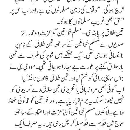
خرچ ہوگی۔ “وقف کی زمین مسلمانوں کی ہے، اور اب اس پر
حق بھی غریب مسلمانوں کا ہوگا۔‘‘
2. تین طلاق پر پابندی – مسلم خواتین کو عزت و وقار
صدیوں سے مسلم خواتین کے ساتھ تین طلاق کے نام پر
ناانصافی ہو رہی تھی۔ ایک جھٹکے میں شوہر کی طرف سے تین
بار طلاق کہنے پر عورت بے سہارا ہو جاتی تھی۔مودی جی نے
اس سماجی برائی کو ختم کیا اور تین طلاق قانون نافذ کیا:
اب کوئی بھی مرد زبانی یا تحریری تین طلاق دے کر بیوی کو
نہیں چھوڑ سکتا۔یہ جرم قرار پایا ہے، اور خواتین کو قانونی تحفظ
ملا ہے۔لاکھوں مسلم خواتین آج عزت اور اعتماد کے ساتھ
سماج میں قدم سے قدم ملا کر چل رہی ہیں۔یہ صرف ایک