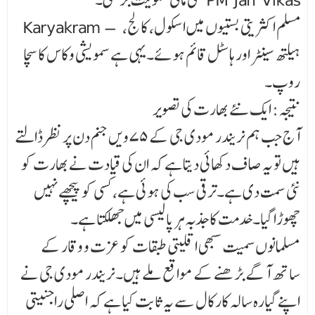
Karyakram – مسلم اکثریتی بستیوں میں اسکول، کالج،
ہیلتھ سینٹر اور ہاسٹل قائم ہوئے۔یہی ہے سمویشی وکاس کا سچا
روپ۔
نتیجہ: ایک نئے بھارت کی تصویر
آج جب ہم نریندر مودی جی کے ۷۵ویں جنم دن پر نظر ڈالتے
ہیں تو یہ صاف دکھائی دیتا ہے کہ ان کی قیادت نے بھارت کو
نئی سمت دی ہے۔ترقی سب کی ہوئی ہے، کسی کو پیچھے نہیں
چھوڑا گیا۔خدمت کا جذبہ ہر پالیسی میں جھلکتا ہے۔
مسلمانوں سمیت سبھی اقلیتی طبقات کو عزت و وقار کے
ساتھ آگے بڑھنے کے مواقع ملے ہیں۔نریندر مودی جی نے
اپنے گیارہ سالہ کارکال سے یہ ثابت کیا ہے کہ اصلی راجنیتی