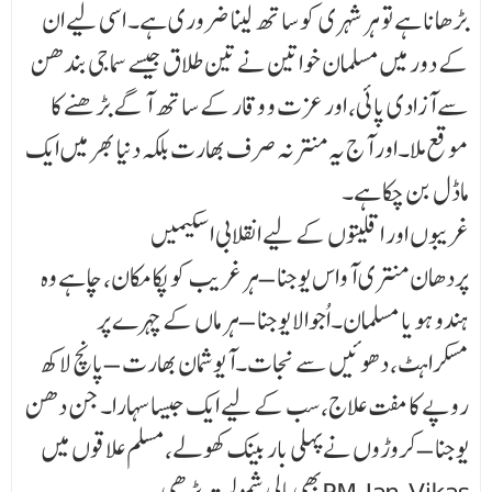
بڑھانا ہے تو ہر شہری کو ساتھ لینا ضروری ہے۔ اسی لیے ان
کے دور میں مسلمان خواتین نے تین طلاق جیسے سماجی بندھن
سے آزادی پائی، اور عزت و وقار کے ساتھ آگے بڑھنے کا
موقع ملا۔اور آج یہ منتر نہ صرف بھارت بلکہ دنیا بھر میں ایک
ماڈل بن چکا ہے۔
غریبوں اور اقلیتوں کے لیے انقلابی اسکیمیں
پردھان منتری آواس یوجنا – ہر غریب کو پکا مکان، چاہے وہ
ہندو ہو یا مسلمان۔اُجوالا یوجنا – ہر ماں کے چہرے پر
مسکراہٹ، دھوئیں سے نجات۔آیوشمان بھارت – پانچ لاکھ
روپے کا مفت علاج، سب کے لیے ایک جیسا سہارا۔جن دھن
یوجنا – کروڑوں نے پہلی بار بینک کھولے، مسلم علاقوں میں
بھی مالی شمولیت بڑھی۔PM Jan Vikas