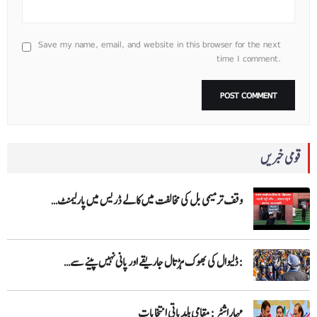
Save my name, email, and website in this browser for the next
time I comment.
قومی خبریں
وقف ترمیمی بل کی مخالفت میں کالے ڈریس میں پارلیمنٹ…
:ڈلیوال کی بھوک ہڑتال جاریقے اور پانی نہیں پینے سے…
مہاراشٹر: مقامی بلدیاتی انتخابات