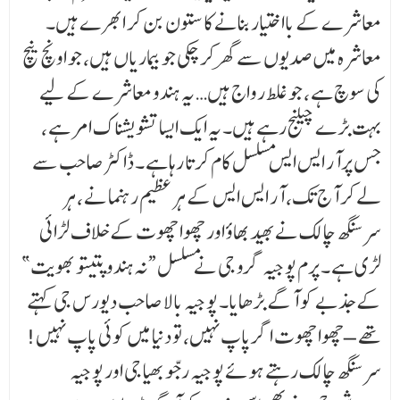
معاشرے کے بااختیار بنانے کا ستون بن کر ابھرے ہیں۔
معاشرہ میں صدیوں سے گھر کر چکی جو بیماریاں ہیں، جو اونچ نیچ
کی سوچ ہے ، جو غلط رواج ہیں… یہ ہندو معاشرے کے لیے
بہت بڑے چیلنج رہے ہیں۔ یہ ایک ایسا تشویشناک امر ہے ،
جس پرآر ایس ایس مسلسل کام کرتا رہا ہے ۔ ڈاکٹر صاحب سے
لے کر آج تک، آر ایس ایس کے ہر عظیم رہنما نے ، ہر
سرسنگھ چالک نے بھید بھاؤ اور چھوا چھوت کے خلاف لڑائی
لڑی ہے ۔ پرم پوجیہ گرو جی نے مسلسل “نہ ہندو پتیتو بھویت”
کے جذبے کو آگے بڑھایا۔ پوجیہ بالا صاحب دیورس جی کہتے
تھے – چھوا چھوت اگر پاپ نہیں، تو دنیا میں کوئی پاپ نہیں!
سرسنگھ چالک رہتے ہوئے پوجیہ رجّو بھیا جی اور پوجیہ