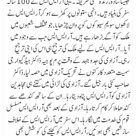
جیسا سادہ، زندہ عملی طریقہ ۔ یہی آر ایس ایس کے 100 سالہ
سفر کی بنیاد ہیں۔ انہی ستونوں پر کھڑے ہو کرآر ایس ایس نے
لاکھوں سویم سیوکوں کو پروان چڑھایا، جو مختلف شعبوں میں
ملک کو آگے بڑھا رہے ہیں۔آر ایس ایس جب سے وجود میں
آیا… آر ایس ایس کے لیے ملک کی ترجیح ہی اس کی اپنی ترجیح
رہی۔ آزادی کی جدوجہد کے وقت پرم پوجیہ ڈاکٹر ہیڈگیوار جی
سمیت متعدد کارکنوں نے تحریک آزادی میں حصہ لیا، ڈاکٹر
صاحب کئی بار جیل گئے ۔ آزادی کی لڑائی میں کتنے ہی مجاہدین
آزادی کوآر ایس ایس پناہ دیتا رہا … ان کے ساتھ کندھے سے
کندھا ملا کر کام کرتا رہا۔ آزادی کے بعد بھی آر ایس ایس مسلسل
قوم کی خدمت میں لگا رہا۔ اس سفر میں آر ایس ایس کے خلاف
سازشیں بھی ہوئیں، آر ایس ایس کو کچلنے کی کوشش بھی