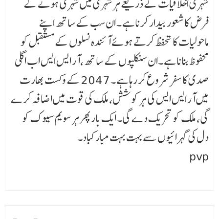
شہری اخلاقیات کے ذریعے ہر شہری میں شہری ہونے کے
فرض کا شعور بیدار کرنا ہے ۔ ان سب کے ساتھ اپنے
ماحولیات کا تحفظ کرتے ہوئے آئندہ نسلوں کے مستقبل کو
محفوظ بنانا ہے ۔ان سنکلپوں کے ساتھ،آر ایس ایس اب اگلی
صدی کا سفر شروع کر رہا ہے ۔ 2047 کے وکست بھارت
میں آر ایس ایس کی ہر کوشش، ملک کی قوت میں اضافہ کرے
گی، ملک کو تحریک دے گی۔ ایک بار پھر ہر سویم سیوک کو
دل کی گہرائیوں سے بہت بہت مبارکباد۔
pvp