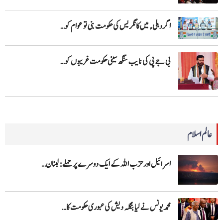
اگر دہلیء میں کانگریس کی حکومت بنی تو عوام کو…
بی جے پی کی نایب سنگھ سینی حکومت غریبوں کو…
عالم اسلام
اسرائیل اور حزب اللہ کے ایک دوسرے پر حملے: لبنان…
محمد یونس نے لیا بنگلہ دیش کی عبوری حکومت کا…