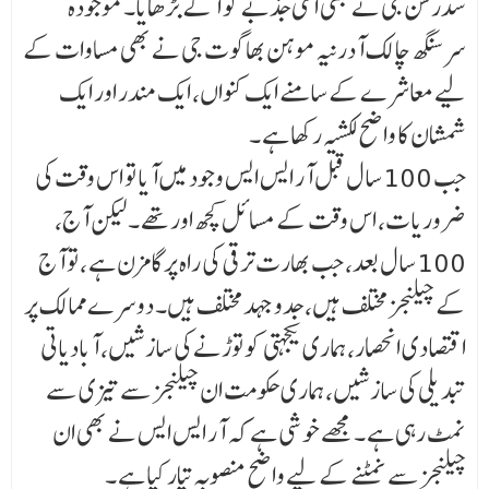
سدرشن جی نے بھی اسی جذبے کو آگے بڑھایا۔ موجودہ
سرسنگھ چالک آدرنیہ موہن بھاگوت جی نے بھی مساوات کے
لیے معاشرے کے سامنے ایک کنواں، ایک مندر اور ایک
شمشان کا واضح لکشیہ رکھا ہے ۔
جب 100 سال قبل آر ایس ایس وجود میں آیا تو اس وقت کی
ضروریات، اس وقت کے مسائل کچھ اور تھے ۔ لیکن آج،
100 سال بعد، جب بھارت ترقی کی راہ پر گامزن ہے ، تو آج
کے چیلنجز مختلف ہیں، جدوجہد مختلف ہیں۔ دوسرے ممالک پر
اقتصادی انحصار، ہماری یکجہتی کو توڑنے کی سازشیں، آبادیاتی
تبدیلی کی سازشیں، ہماری حکومت ان چیلنجز سے تیزی سے
نمٹ رہی ہے ۔ مجھے خوشی ہے کہ آر ایس ایس نے بھی ان
چیلنجز سے نمٹنے کے لیے واضح منصوبہ تیار کیا ہے ۔