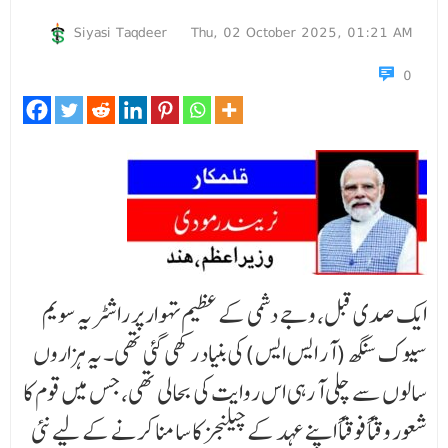
Siyasi Taqdeer
Thu, 02 October 2025, 01:21 AM
0
ایک صدی قبل، وجے دشمی کے عظیم تہوار پر راشٹریہ سویم
سیوک سنگھ (آر ایس ایس) کی بنیاد رکھی گئی تھی۔ یہ ہزاروں
سالوں سے چلی آ رہی اس روایت کی بحالی تھی، جس میں قوم کا
شعور وقتاً فوقتاً اپنے عہد کے چیلنجز کا سامنا کرنے کے لیے نئی