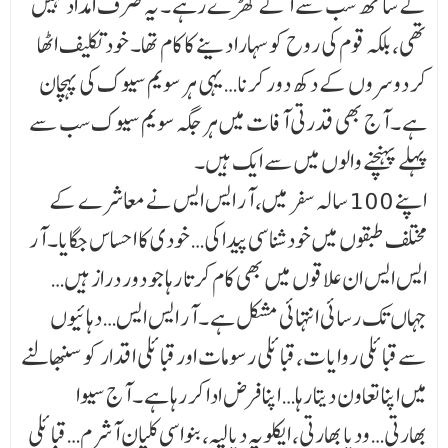
کے ساتھ سب سے آگے کھڑے رہے ۔ یہ صرف امداد نہیں
تھی، بلکہ قوم کی روح کو سہارا دینے کا کام تھا۔ خود تکلیف اٹھا
کر دوسروں کے دکھ دور کرنا… یہی ہر سویم سیوک کی پہچان
ہے ۔ آج بھی قدرتی آفات میں ہر جگہ سویم سیوک سب سے
پہلے پہنچنے والوں میں سے ایک ہیں۔
اپنے 100 سالہ سفر میں، آر ایس ایس نے معاشرے کے
مختلف طبقوں میں خودشناسی پیدا کی… خودی کا احساس جگایا۔ آر
ایس ایس ان علاقوں میں بھی کام کرتا رہا جو دور دراز ہیں…
جہاں تک رسائی انتہائی مشکل ہے ۔ آر ایس ایس… دہائیوں
سے قبائلی روایات، قبائلی رسومات اور قبائلی اقدار کو سنبھالنے
میں اپنا تعاون دیتا رہا… اپنا فرض ادا کر رہا ہے ۔ آج سیوا
بھارتی… ودیا بھارتی، ایکلویہ دیالیہ، بنواسی کلیان آشرم… قبائلی