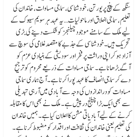
سنگھ کے پنچ پریورتن، خودشناسی، سماجی مساوات، خاندان کی
تعلیم، سماجی اخلاق اور ماحولیات… یہ عہد ہر سویم سیوک کے
لیے ملک کے سامنے موجود چیلنجز کو شکست دینے کی بڑی
تحریک ہیں۔خودشناسی کے جذبے کا مقصد غلامی کی سوچ سے
آزاد ہو کر اپنی وراثت پر فخر اور سودیشی کے بنیادی عزم کو
آگے بڑھانا ہے ۔ سماجی مساوات کے ذریعے محروم کو ترجیح
دے کر سماجی انصاف کا عہد پورا کرنا ہے ۔ آج ہماری سماجی
مساوات کو دراندازوں کی وجہ سے آبادی میں آرہی تبدیلی
سے بھی ایک بڑا چیلنج درپیش ہے ۔ ملک نے بھی اس کا مقابلہ
کرنے کے لیے آبادیاتی مشن کا اعلان کیا ہے ۔ ہمیں خاندان
کی تعلیم یعنی خاندان کی ثقافت اور اقدار کو مضبوط کرنا ہے ۔