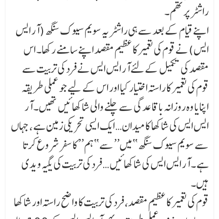
راشٹر پرتھم۔
اپنے قیام کے بعد سے ہی راشٹریہ سویم سیوک سنگھ (آر ایس
ایس) نے قوم کی تعمیر کا عظیم مقصد اپنے سامنے رکھا۔ اس
مقصد کی تکمیل کے لئے آر ایس ایس نے فرد کی تربیت سے
قوم کی تعمیر کا راستہ اختیار کیا اور اس کے لیے جو عملی طریقہ
اپنایا وہ روزانہ باقاعدگی سے چلنے والی شاکھائیں تھیں۔ آر
ایس ایس کی شاکھا کا میدان… ایک ایسی تحریکی زمین ہے ، جہاں
سے سویم سیوک سنگھ ‘‘میں’’ سے ‘‘ہم’’ کا سفر شروع کرتا
ہے ۔ آر ایس ایس کی شاکھائیں … فرد کی تربیت کی یگیہ ویدی
ہیں۔
قوم کی تعمیر کا عظیم مقصد، فرد کی تربیت کا واضح راستہ اور شاکھا