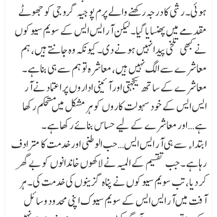
ہوئی۔ رشی کا درجہ رکھنے والے پرم پوجیہ گرو جی کو جھوٹے
مقدمے میں پھنسایا گیا۔ لیکن آر ایس ایس کے سویم سیوکوں
نے کبھی تلخی پیدا نہیں ہونے دی۔ کیونکہ وہ جانتے ہیں، ہم
معاشرے سے الگ نہیں ہیں، معاشرہ تو ہم سے ہی بنا ہے ۔
معاشرے کے ساتھ یکجہتی اور آئینی اداروں پر اعتماد نے آر
ایس ایس کے خود سہولت کاروں کو ہر مشکل میں مستحکم رکھا
ہے … اور معاشرے کے لیے حساس بنائے رکھا ہے ۔
ابتداء سے ہی آر ایس ایس… حب الوطنی اور خدمت کا مترادف
رہا ہے ۔ جب تقسیم کے المیہ نے لاکھوں خاندانوں کو بے گھر
کر دیا، تب سویم سیوکوں نے پناہ گزینوں کی خدمت کی۔ ہر
آفت میں آر ایس ایس کے سویم سیوک اپنی محدود وسائل