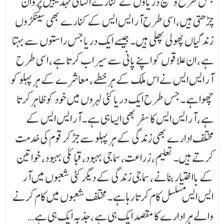
جس طرح وسیع دریاؤں کے کنارے انسانی تہذیبیں پروان
چڑھتی ہیں، اسی طرح آر ایس ایس کے کنارے بھی سینکڑوں
زندگیاں پھولی پھلی ہیں۔ جیسے ایک دریا جس راستوں سے بہتا
ہے ، ان علاقوں کو اپنے پانی سے سیراب کرتا ہے ، اسی طرح
آر ایس ایس نے اس ملک کے ہر خطے ، معاشرے کے ہر پہلو کو
چھوا ہے ۔ جس طرح ایک دریا کئی لہروں میں خود کو ظاہر کرتا
ہے ، آر ایس ایس کا سفر بھی ایسا ہی ہے ۔ آر ایس ایس کے
مختلف ادارے بھی زندگی کے ہر پہلو سے جڑ کر قوم کی خدمت
کرتے ہیں۔ تعلیم، زراعت، سماجی بہبود، قبائلی بہبود، خواتین
کے بااختیار بنانے ، سماجی زندگی کے دیگر کئی شعبوں میں آر
ایس ایس مسلسل کام کرتا رہا ہے ۔ مختلف شعبوں میں کام کرنے
والے ہر ادارے کا مقصد ایک ہی ہے ، جذبہ ایک ہی ہے …