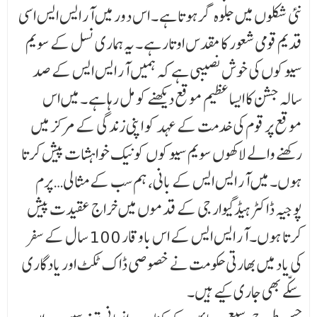
نئی شکلوں میں جلوہ گر ہوتا ہے ۔ اس دور میں آر ایس ایس اسی
قدیم قومی شعور کا مقدس اوتار ہے ۔ یہ ہماری نسل کے سویم
سیوکوں کی خوش نصیبی ہے کہ ہمیں آر ایس ایس کے صد
سالہ جشن کا ایسا عظیم موقع دیکھنے کو مل رہا ہے ۔ میں اس
موقع پر قوم کی خدمت کے عہد کو اپنی زندگی کے مرکز میں
رکھنے والے لاکھوں سویم سیوکوں کو نیک خواہشات پیش کرتا
ہوں۔ میں آر ایس ایس کے بانی، ہم سب کے مثالی… پرم
پوجیہ ڈاکٹر ہیڈگیوار جی کے قدموں میں خراج عقیدت پیش
کرتا ہوں۔ آر ایس ایس کے اس باوقار 100 سال کے سفر
کی یاد میں بھارتی حکومت نے خصوصی ڈاک ٹکٹ اور یادگاری
سکّے بھی جاری کیے ہیں۔