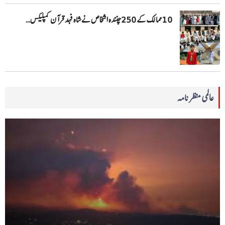
10 ممالک کے 250چنندہ اشخاص نے شاہ فہد قرآن کمپلیکس…
عالمی منظرنامہ