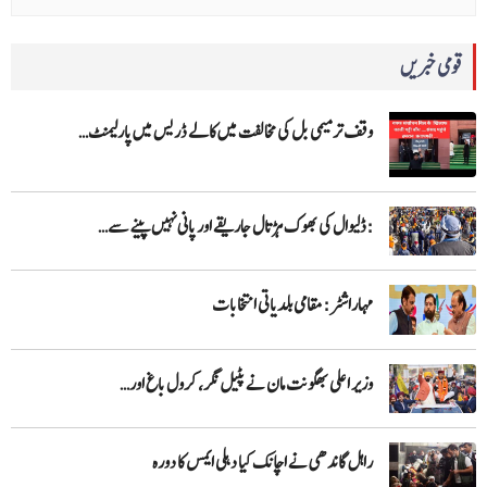
قومی خبریں
وقف ترمیمی بل کی مخالفت میں کالے ڈریس میں پارلیمنٹ…
:ڈلیوال کی بھوک ہڑتال جاریقے اور پانی نہیں پینے سے…
مہاراشٹر: مقامی بلدیاتی انتخابات
وزیر اعلی بھگونت مان نے پٹیل نگر، کرول باغ اور…
راہل گاندھی نے اچانک کیا دہلی ایمس کا دورہ