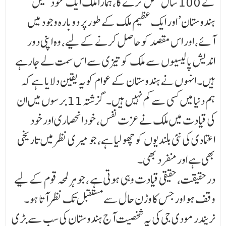
کے 100 سال مکمل کرے گا، ہمارا ملک ایک ‘خود کفیل
ہندوستان’ اور ایک عظیم ملک کے طور پر دوبارہ وجود میں
آئے، اور اس مقصد کو حاصل کرنے کے لیے، وہ اپنی دور
اندیش پالیسیوں سے ملک کو تیزی سے اس سمت لے جا رہے
ہیں۔ انہوں نے ہندوستان کے عوام کویہ یقین دلایا ہے کہ
ہم دنیا میں کسی سے کم نہیں ہیں۔ گزشتہ 11 برسوں میں ان
کی قیادت میں ملک نے عزت نفس، خود انحصاری اور خود
اعتمادی کی نئی بلندیوں کو چھو لیا ہے، جو میری نظر میں تاریخی
بھی ہے اور منفرد بھی۔
درحقیقت،حقیقی قیادت وہی ہوتی ہے ، جو ہر لمحہ قوم کے لیے
وقف ہو اور جس کا وڑن حال سے مستقبل تک نظر آتا ہو۔
نریندر مودی جی کی یہ شخصیت آج ہندوستان کی سب سے بڑی