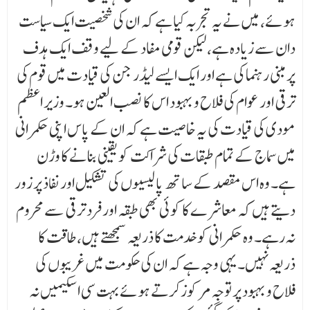
ہوئے، میں نے یہ تجربہ کیا ہے کہ ان کی شخصیت ایک سیاست
دان سے زیادہ ہے، لیکن قومی مفاد کے لیے وقف ایک ہدف
پر مبنی رہنما کی ہے اور ایک ایسے لیڈر جن کی قیادت میں قوم کی
ترقی اور عوام کی فلاح و بہبود اس کا نصب العین ہو۔ وزیر اعظم
مودی کی قیادت کی یہ خاصیت ہے کہ ان کے پاس اپنی حکمرانی
میں سماج کے تمام طبقات کی شراکت کو یقینی بنانے کا وڑن
ہے۔ وہ اس مقصد کے ساتھ پالیسیوں کی تشکیل اور نفاذ پر زور
دیتے ہیں کہ معاشرے کا کوئی بھی طبقہ اور فرد ترقی سے محروم
نہ رہے۔ وہ حکمرانی کو خدمت کا ذریعہ سمجھتے ہیں، طاقت کا
ذریعہ نہیں۔ یہی وجہ ہے کہ ان کی حکومت میں غریبوں کی
فلاح و بہبود پر توجہ مرکوزکرتے ہوئے بہت سی اسکیمیں نہ