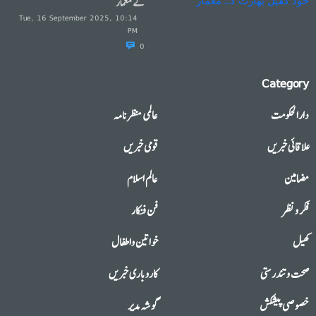
کے معمار
Tue, 16 September 2025, 10:14
PM
0
Category
دارالحکومت
عالمی منظرنامہ
علاقائی خبریں
قومی خبریں
مضامین
عالم اسلام
فکر و نظر
فن فنکار
کھیل
خواتین واطفال
صحت وتندرستی
کاروباری خبریں
خصوصی پیشکش
گوشہ مدیر