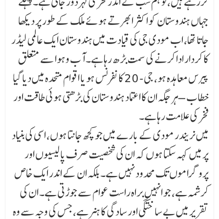
کررہے ہیں، تو ہم سب کے اندر فخر کی لہر دوڑ جاتی ہے۔ پہلے
جہاں ہندوستان کو اکثر ابھرتے ہوئے ملک کے طور پر دیکھا
جاتا تھا، اب مودی جی کی قیادت میں ہندوستان ایک عالمی لیڈر
کا کردار ادا کرنے کی سمت بڑھ رہا ہے۔ آب وہوا سے متعلق
پیرس معاہدہ ہو، جی- 20 کانفرنس ہو یا اقوام متحدہ میں دیا گیا
خطاب – ہر جگہ ان کا اعتماد ہندوستان کی بڑھتی ہوئی طاقت اور
فخر کی علامت رہا ہے۔
میں نریندر مودی کے بارے میں جو کچھ جانتا ہوں، اسی کی بنیاد
پر میں کہہ سکتا ہوں کہ ان کی شخصیت صرف پالیسیوں اور
پروگراموں تک محدود نہیں ہے۔ بلکہ ان کے اندر ایک خاص
کرشمہ ہے، جو انہیں براہ راست عوام سے جوڑتی ہے۔ ان کی
تقریر میں بے ساختگی اور سادگی کا ہنر ہے، جس کی وجہ سے وہ