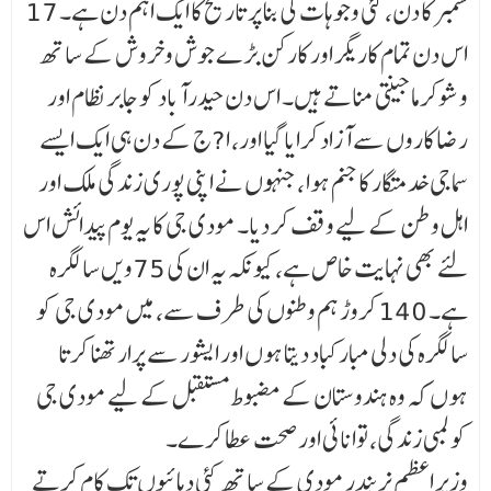
17 ستمبر کا دن، کئی وجوہات کی بنا پر تاریخ کا ایک اہم دن ہے۔
اس دن تمام کاریگر اور کارکن بڑے جوش وخروش کے ساتھ
وشوکرما جینتی مناتے ہیں۔ اس دن حیدرآباد کو جابر نظام اور
رضا کاروں سے آزاد کرایا گیا اور، ا?ج کے دن ہی ایک ایسے
سماجی خدمتگار کا جنم ہوا ،جنہوں نے اپنی پوری زندگی ملک اور
اہل وطن کے لیے وقف کر دیا۔ مودی جی کا یہ یوم پیدائش اس
لئے بھی نہایت خاص ہے، کیونکہ یہ ان کی 75ویں سالگرہ
ہے۔ 140 کروڑ ہم وطنوں کی طرف سے، میں مودی جی کو
سالگرہ کی دلی مبارکباد دیتا ہوں اور ایشور سے پرارتھنا کرتا
ہوں کہ وہ ہندوستان کے مضبوط مستقبل کے لیے مودی جی
کو لمبی زندگی، توانائی اور صحت عطا کرے۔
وزیر اعظم نریندر مودی کے ساتھ کئی دہائیوں تک کام کرتے