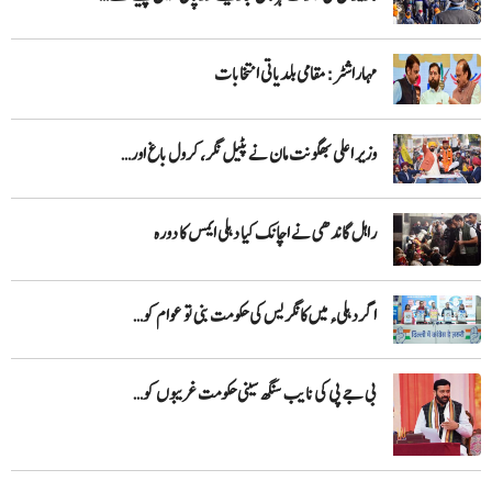
مہاراشٹر: مقامی بلدیاتی انتخابات
وزیر اعلی بھگونت مان نے پٹیل نگر، کرول باغ اور…
راہل گاندھی نے اچانک کیا دہلی ایمس کا دورہ
اگر دہلیء میں کانگریس کی حکومت بنی تو عوام کو…
بی جے پی کی نایب سنگھ سینی حکومت غریبوں کو…