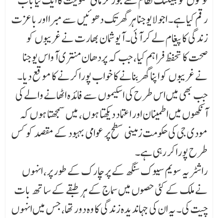
لوگوں کو بینکنگ نظام سے جوڑ کر مالی شمولیت کا ایک نیا باب
رقم کیا ہے۔ اجولا یوجنا ہر گھر تک دھوئیں سے مبرا اور باعزت
زندگی کا پیغام لے کر آئی۔ آیوشمان بھارت نے غریبوں کو
صحت کا تحفظ فراہم کیا، جب کہ پردھان منتری آواس یوجنا
نے غریبوں کو اپنا گھر بنانے کا خواب پورا کرنے کا موقع دیا۔
جب بھی میں اس طرح کی اسکیموں سے فائدہ اٹھانے والے کی
آنکھوں میں اطمینان اور اعتماد دیکھتا ہوں، میں سمجھتا ہوں کہ
مودی جی کی حکومت زمینی سطح پر عوامی بہبود کے مقصد کو کس
طرح پورا کر رہی ہے۔
راشٹریہ سویم سیوک سنگھ کے پرچارک کے طور پر، انہوں
نے ملک کے کئی حصوں میں سماج کے ہر طبقے کے ساتھ بات
چیت کی۔ یہ ان کی جہاندیدہ زندگی کا وہ دور تھا، جس میں انہوں