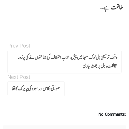
طاقت ہے۔
Prev Post
وقف ترمیمی بل لوک سبھا میں پیش، حزب اختلاف کی جماعتوں نے کی پرزور
مخالفت ، بل پر بحث جاری
Next Post
سمویشی وکاس اور سیوہ کی پریرک گاتھا
No Comments: