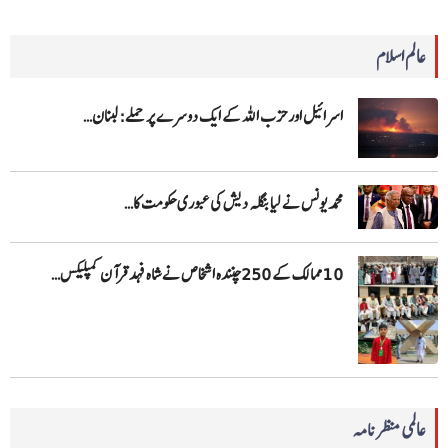
عالم اسلام
اسرائیل اور حزب اللہ کے ایک دوسرے پر حملے: لبنان…
محمد یونس نے لیا بنگلہ دیش کی عبوری حکومت کا…
10 ممالک کے 250چنندہ اشخاص نے شاہ فہد قرآن کمپلیکس…
عالمی منظرنامہ