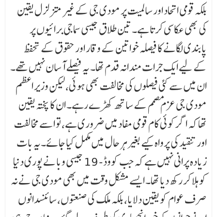
بلکہ قومی اتحاد اور سالمیت پر مودی جی کے غیر متزلزل یقین
کی بھی عکاسی کرتا ہے۔ تین طلاق جیسی سماجی برائیوں پر
پابندی لگانے کا فیصلہ خواتین کے وقار اور حقوق کے تحفظ
کے لیے ایک جرات مندانہ قدم تھا۔ یہ فیصلے آسان نہیں تھے۔
ان میں سے کئی فیصلوں کی مخالفت بھی ہوئی، لیکن وزیر اعظم
مودی جی عزم مصمم کے ساتھ کھڑے رہے۔ ان کا پختہ یقین
تھا کہ اگر کوئی کام قومی مفاد میں ضروری ہے، تو اسے مخالفت
اور تنقید کی پرواہ کیے بغیر ہر حال میں مکمل کیا جائے۔یہ بات
زیادہ پرانی نہیں ہے کہ جب کووڈ- 19 جیسی وبا نے پوری دنیا
کو ہلا کر رکھ دیا تھا۔ ایسے مشکل وقت میں بھی مودی جی نے نہ
صرف عوام کو یقین دلایا، بلکہ ملک کی صنعتوں، سائنسدانوں