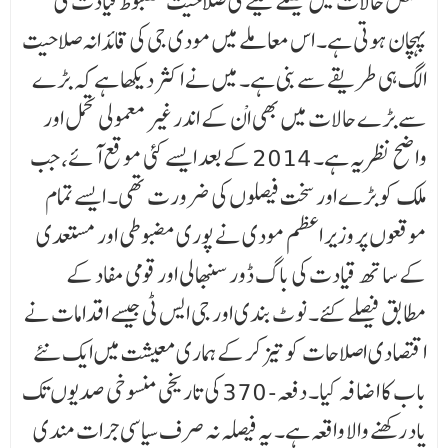
مشکل حالات میں فیصلے لینے کی صلاحیت مضبوط قیادت کی
پہچان ہوتی ہے۔ اس معاملے میں مودی جی کی قائدانہ صلاحیت
الگ ہی طریقے سے بنی ہے۔ میں نے اکثر دیکھا ہے کہ بڑے
سے بڑے حالات میں بھی اْن کے اندر غیر معمولی تحمل اور
واضح نظریہ ہے۔ 2014 کے بعد ایسے کئی موقع آئے، جب
ملک کو بڑے اور سخت فیصلوں کی ضرورت تھی۔ ایسے تمام
موقعوں پر وزیر اعظم مودی نے پوری مضبوطی اور مستعدی
کے ساتھ قیادت کی باگ ڈور سنبھالی اور قومی مفاد کے
مطابق فیصلے کئے۔ نوٹ بندی اور جی ایس ٹی جیسے اقدامات نے
اقتصادی اصلاحات کو تیز کرکے ہماری معیشت میں ایک نئے
باب کا اضافہ کیا۔ دفعہ- 370 کی تاریخی منسوخی صدیوں تک
یاد رکھنے والا واقعہ ہے۔ یہ فیصلہ نہ صرف سیاسی جرات مندی