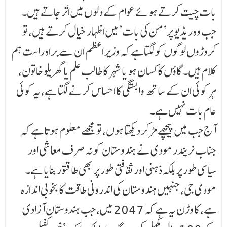
بات چیت کرتے ہوئے عوام کے دلوں میں اْتر جاتے ہیں۔
جب وہ ریڈیو پر ‘من کی بات’ میں اظہار خیال کرتے ہیں، تو
کروڑوں لوگوں کو لگتا ہے کہ وزیر اعظم ان سے براہ راست ہم
کلام ہیں۔ گاؤں کا کسان ہو یا شہر کا طالب علم یا گھریلو خاتون،
ہر کوئی ان کے ساتھ وابستگی کا احساس کرنے لگتا ہے، یہ کوئی
عام بات نہیں ہے۔
آج جب میں پیچھے مڑ کر دیکھتا ہوں، تو مجھے معلوم ہوتا ہے کہ
جناب نریندر مودی نے ہندوستان کو نہ صرف معاشی اور
سیاسی طور پر بلکہ ذہنی اور ثقافتی طور پر بھی طاقتور بنایا ہے۔
مودی جی، جنہیں ہندوستان کی اندرونی طاقت کا بخوبی اندازہ
ہے، کا وڑن یہ ہے کہ 2047 میں، جب ہندوستان آزادی