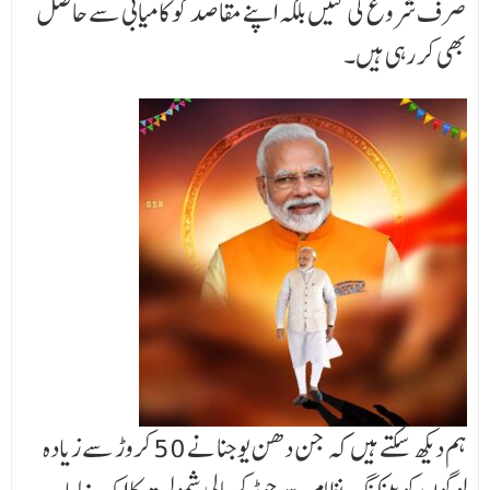
صرف شروع کی گئیں بلکہ اپنے مقاصد کو کامیابی سے حاصل
بھی کر رہی ہیں۔
ہم دیکھ سکتے ہیں کہ جن دھن یوجنا نے 50 کروڑ سے زیادہ