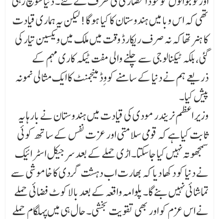
اور نوجوانوں کو خود انحصاری کی طرف لے گئے۔ دنیا سوچ رہی
تھی کہ اس وبا میں ہندوستان کا کیا ہوگا! لیکن یہ ہماری قیادت
کا ہنر تھا کہ نہ صرف ریکارڈ وقت میں ملک میں ویکسین تیار کی
گئی، بلکہ ٹیکنالوجی سے چلنے والی مفت ٹیکہ کاری مہم کے
ذریعے ہم نے دنیا کے سامنے کووِڈ مینجمنٹ کا ایک مثالی نمونہ
پیش کیا۔
وزیر اعظم نریندر مودی کی قیادت میں ہندوستان نے بارہا یہ
ثابت کیا ہے کہ قومی سلامتی اور عزت نفس کے ساتھ کوئی
سمجھوتہ نہیں کیا جاسکتا۔ اڑی حملے کے بعد سرجیکل اسٹرائیک
نے دنیا کو دکھا دیا کہ بھارت اب دہشت گردی کا خاموشی سے
تماشائی نہیں بنے گا۔ پلوامہ واقعہ کے بعد بالاکوٹ فضائی حملے
نے اس عزم کو اور بھی تقویت بخشی۔ حال ہی میں پہلگام حملے