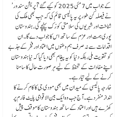
کے جواب میں 7 مئی 2025 کو کیے گئے ‘آپریشن سندور’
نے فیصلہ کن طور پر یہ پالیسی قائم کی کہ جب بھی ملک کی
شناخت اور شہریوں کی سلامتی کو زک پہنچے گی، ہندوستان
پوری ہمت اور عزم کے ساتھ اس کا جواب دے گا۔ ان
اقدامات سے نہ صرف ہم وطنوں میں اعتماد اور فخر کے جذبے
کو تقویت ملی، بلکہ دنیا کو یہ پیغام بھی دیا گیا کہ نیا ہندوستان
اپنے مفادات کے تحفظ کے لیے ہر صورت حال کا سامنا
کرنے کے لیے تیار ہے۔
خارجہ پالیسی کے میدان میں بھی مودی جی کا کام کرنے کا
انداز منفرد ہے۔ آج جب وہ ایک بین الاقوامی پلیٹ فارم پر
کھڑے ہیں اور اعتماد کے ساتھ ہندوستان کاموقف پیش