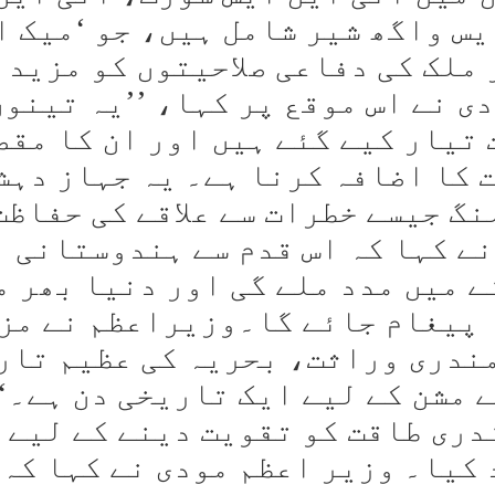
یس واگھ شیر شامل ہیں، جو ‘میک ا
 ملک کی دفاعی صلاحیتوں کو مزید
 نے اس موقع پر کہا، ’’یہ تینوں
 تیار کیے گئے ہیں اور ان کا مقص
ت کا اضافہ کرنا ہے۔ یہ جہاز دہش
گ جیسے خطرات سے علاقے کی حفاظت
نے کہا کہ اس قدم سے ہندوستانی
 میں مدد ملے گی اور دنیا بھر م
 پیغام جائے گا۔وزیراعظم نے مز
مندری وراثت، بحریہ کی عظیم تار
مشن کے لیے ایک تاریخی دن ہے۔‘‘
دری طاقت کو تقویت دینے کے لیے
کیا۔ وزیر اعظم مودی نے کہا کہ