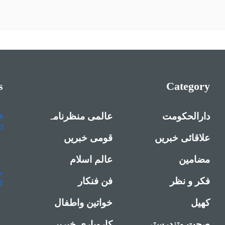
s
Category
دارالحکومت
عالمی منظرنامہ
علاقائی خبریں
قومی خبریں
مضامین
عالم اسلام
فکر و نظر
فن فنکار
کھیل
خواتین واطفال
صحت وتندرستی
کاروباری خبریں