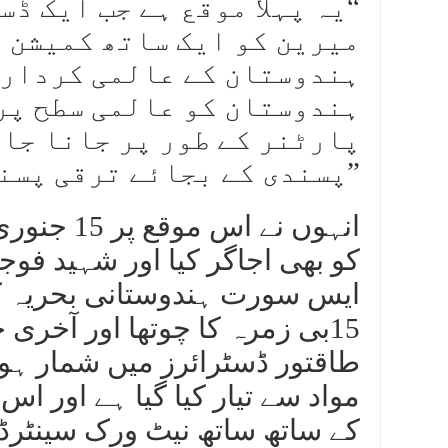
“یہ پہلا موقع ہے جب ایک ڈ
میرین کو ایک ساتھ کمیشن ک
ہندوستان کے عالمی کردار پ
ہندوستان کو عالمی سطح پر
پارٹنر کے طور پر جانا جا
پسندی کے بجائے ترقی پسندی کی پالیسی اپنائی ہے۔”
انہوں نے 
کو بھی اجاگر کیا اور شہید فوج
ایس سورت ہندوستانی بحریہ کا 
15بی زمرہ کا چوتھا اور آخری
مواد سے تیار کیا گیا ہے اور ا
کے ساتھ ساتھ نیٹ ورک سینٹرڈ 