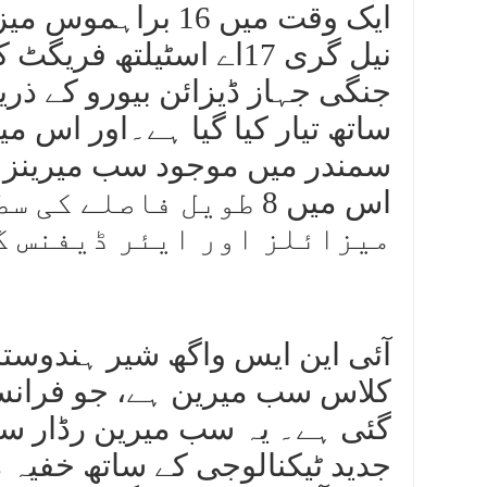
ایک وقت میں 16 بر
نیل گری 17اے اسٹیلتھ ف
جنگی جہاز ڈیزائن بیورو کے ذری
ساتھ تیار کیا گیا ہے۔اور اس 
سمندر میں موجود سب میرینز 
اس میں 8 طویل فاصلے 
میزائلز اور ایئر ڈیفنس گ
آئی این ایس واگھ شیر ہندوست
کلاس سب میرین ہے، جو فرانس 
گئی ہے۔ یہ سب میرین رڈار سے ب
جدید ٹیکنالوجی کے ساتھ خفیہ