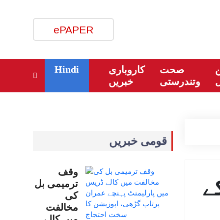
ePAPER
Hindi
ن
صحت
کاروباری
وتندرستی
خبریں
قومی خبریں
وقف
 کے
ترمیمی بل
کی
مخالفت
میں کالے