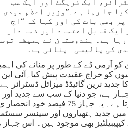
سٹرائر، ایک فریگٹ اور ایک سب
یا جا رہا ہے۔”وزیر اعظم مودی 
ر بھی بات کی اور کہا کہ “آج
 ایک قابل اعتماد اور ذمہ دار
 رہا ہے۔ ہندوستان نے ہمیشہ توس
اس موقع پر 15 جنوری کو آرمی ڈے کے طور پر منانے کی اہ
یوں کو خراج عقیدت پیش کیا۔آئی این
جدید ترین گائیڈڈ میزائل ڈسٹرائر ہے۔
 جہاز ہے، جو دنیا کے سب سے جدید اور
طاقتور ڈسٹرائرز میں شمار ہوتا ہے۔ یہ جہاز 75 فیصد خود انحصار 
س میں جدید ہتھیاروں اور سینسر سسٹم
کیپیبیلٹیز بھی موجود ہیں۔ اس جہاز 