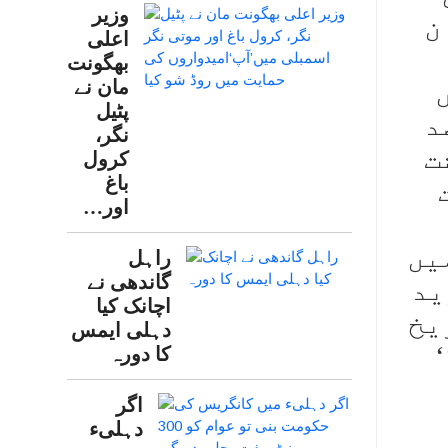
وزیر
ن
اعلی
بھگونت
مان نے
پٹیل
د
نگر،
ت
کرول
باغ
اور…
یں
راہل
گاندھی نے
ید
اچانک کیا
یخ
دہلی ایمس
کا دورہ
اگر
دہلیء