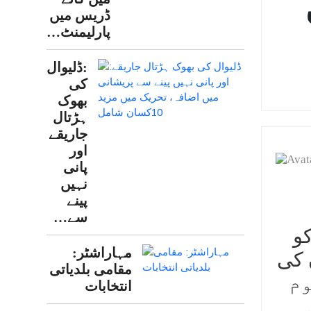
ڈریس میں
پارلیمنٹ…
:ڈلیوال
کی
بھوک
ہڑتال
جاریقے
اور
پانی
نہیں
پینے
سے…
راعظم نریندر مودی نے آج یعنی 15 جنوری 2025 کو
مہاراشٹر:
 کی
مقامی بلدیاتی
کو قوم
انتخابات