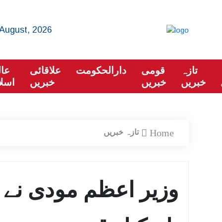
August, 2026
تازہ
قومی
دارالحکومت
علاقائی
عال
خبریں
خبریں
خبریں
اسلا
Home
تازہ خبریں