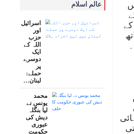
یس
عالم اسلام
ے
اسرائیل
کے
اور
تھ
حزب
۔
اللہ کے
ایک
دوسرے
پر
حملے:
لبنان…
محمد
یونس نے
لیا بنگلہ
ائی
دیش کی
عبوری
تی
حکومت