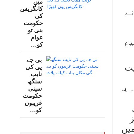
میں
کانگریس
نے
کی
حکومت
بنی تو
عوام
یع
کو…
بی جے
میت
پی کی
نایب
سنگھ
 یہ
سینی
حکومت
غریبوں
ی
کو…
ز
میں