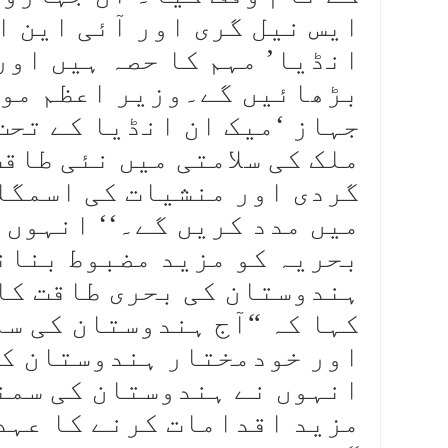
ایس نیل گری اور آئی این ا
انڈیا’ مہم کا حصہ ہیں اور
بڑھائیں گے۔وزیر اعظم مودی
جہاز ‘میک ان انڈیا کے تحت
ملک کی سلامتی میں نئی طاق
گردی اور منشیات کی اسمگلن
میں مدد کریں گے۔‘‘ انہوں 
بحریہ کو مزید مضبوط بنانے
ہندوستان کی بحری طاقت کا
کہا کہ “آج ہندوستان کی س
اور خودمختار ہندوستان کے 
انہوں نے ہندوستان کی سمن
مزید اقدامات کرنے کا عہد 