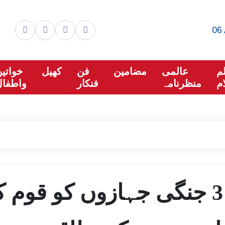
06 
م
عالمی
مضامین
فن
کھیل
خواتی
م
منظرنامہ
فنکار
واطفال
وزیر اعظم مودی نے 3 جنگی جہازوں کو قوم