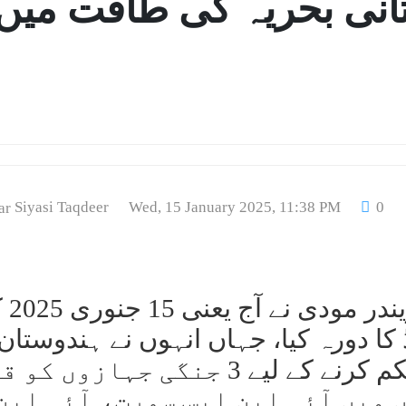
تانی بحریہ کی طاقت میں
Siyasi Taqdeer
Wed, 15 January 2025, 11:38 PM
0
ممبئی،15 جنوری،وزی
 کا دورہ کیا، جہاں انہوں نے ہندوستان
سمندری طاقت کو مزید مستحکم کرنے کے لیے 3 جنگی جہازوں 
میں آئی این ایس سورت، آئی این