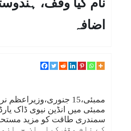
نام کیا وقف، ہندوس
اضافہ
ممبئی میں انڈین نیوی ڈاک یارڈ
کے نام وقف کیا۔ ان جہازوں 