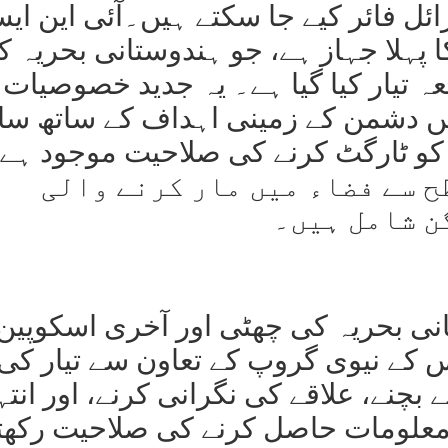
اہموس میزائل فائر کیے جا سکتے ہیں۔آئی این ا
ریگٹ کا پہلا جہاز ہے، جو ہندوستانی بحریہ ک
عہ تیار کیا گیا ہے۔ یہ جدید خصوصیات 
میں دشمن کے زمینی اہداف کے ساتھ سا
کو ٹارگٹ کرنے کی صلاحیت موجود ہے
کی سطح سے فضاء میں مار کرنے والی
ن شامل ہیں۔
انی بحریہ کی چھٹی اور آخری اسکوپین
کے نیوی گروپ کے تعاون سے تیار کی
چنے، علاقے کی نگرانی کرنے، اور انتہ
 معلومات حاصل کرنے کی صلاحیت رکھ