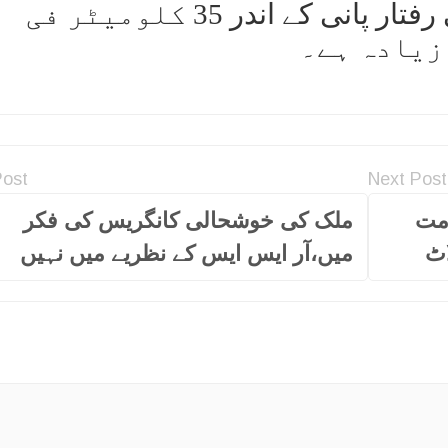
ہے۔ آئی این ایس واگھ شیر کی رفتار پانی کے اندر 35 کلومیٹر فی
زیادہ ہے۔
Post
Next Post
مت
ملک کی خوشحالی کانگریس کی فکر
اٹ
میں،آر ایس ایس کے نظریے میں نہیں