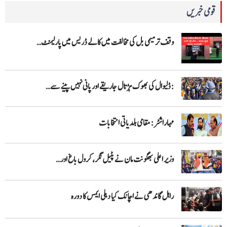
قومی خبریں
وقف ترمیمی بل کی مخالفت میں کالے ڈریس میں پارلیمنٹ…
:ڈلیوال کی بھوک ہڑتال جاریقے اور پانی نہیں پینے سے…
مہاراشٹر: مقامی بلدیاتی انتخابات
وزیر اعلی بھگونت مان نے پٹیل نگر، کرول باغ اور…
راہل گاندھی نے اچانک کیا دہلی ایمس کا دورہ