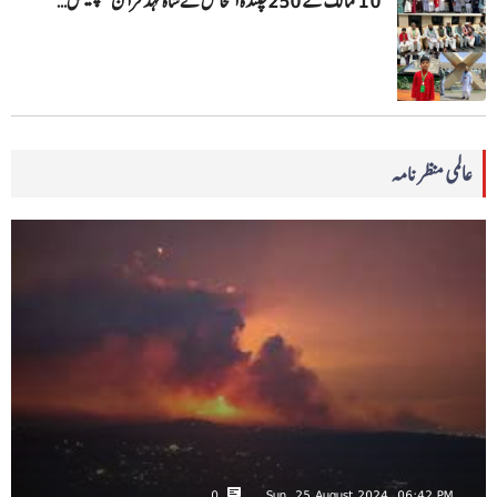
10 ممالک کے 250چنندہ اشخاص نے شاہ فہد قرآن کمپلیکس…
عالمی منظرنامہ
0
Sun, 25 August 2024, 06:42 PM