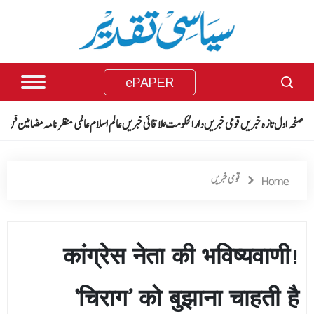
ePAPER
صفحہ اول
تازہ خبریں
قومی خبریں
دارالحکومت
علاقائی خبریں
عالم اسلام
عالمی منظرنامہ
مضامین
فن فن
قومی خبریں
Home
कांग्रेस नेता की भविष्यवाणी!
‘चिराग’ को बुझाना चाहती है