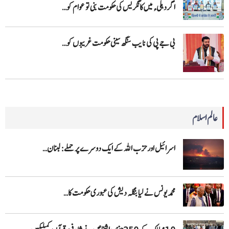
اگر دہلیء میں کانگریس کی حکومت بنی تو عوام کو…
بی جے پی کی نایب سنگھ سینی حکومت غریبوں کو…
عالم اسلام
اسرائیل اور حزب اللہ کے ایک دوسرے پر حملے: لبنان…
محمد یونس نے لیا بنگلہ دیش کی عبوری حکومت کا…