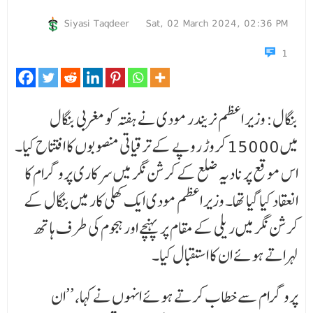
Siyasi Taqdeer
Sat, 02 March 2024, 02:36 PM
1
بنگال: وزیر اعظم نریندر مودی نے ہفتہ کو مغربی بنگال
میں 15000 کروڑ روپے کے ترقیاتی منصوبوں کا افتتاح کیا۔
اس موقع پر نادیہ ضلع کے کرشن نگر میں سرکاری پروگرام کا
انعقاد کیا گیا تھا۔ وزیر اعظم مودی ایک کھلی کار میں بنگال کے
کرشن نگر میں ریلی کے مقام پر پہنچے اور ہجوم کی طرف ہاتھ
لہراتے ہوئے ان کا استقبال کیا۔
پروگرام سے خطاب کرتے ہوئے انہوں نے کہا، ’’ان