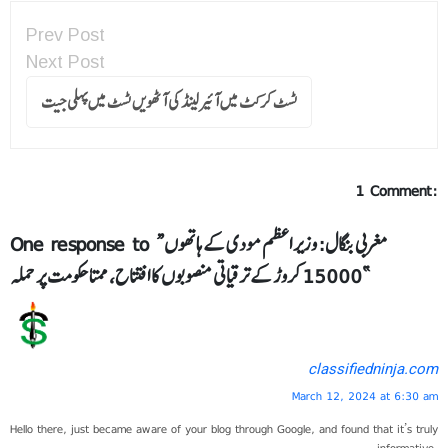
Prev Post
Next Post
ٹسٹ کرکٹ میں آئیرلینڈ کی آٹھویں ٹسٹ میں پہلی جیت
1 Comment:
One response to “مغربی بنگال: وزیر اعظم مودی کے ہاتھوں
15000 کروڑ کے ترقیاتی منصوبوں کا افتتاح، ممتا حکومت پر حملہ”
classifiedninja.com
March 12, 2024 at 6:30 am
Hello there, just became aware of your blog through Google, and found that it’s truly
informative.