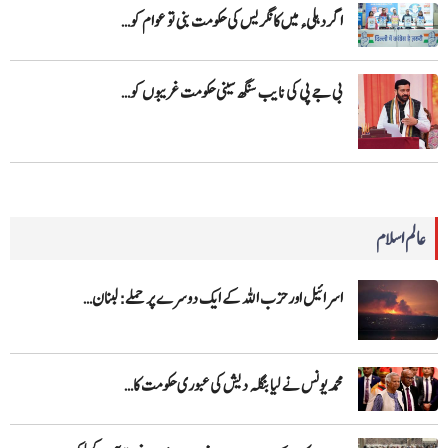
اگر دہلیء میں کانگریس کی حکومت بنی تو عوام کو…
بی جے پی کی نایب سنگھ سینی حکومت غریبوں کو…
عالم اسلام
اسرائیل اور حزب اللہ کے ایک دوسرے پر حملے: لبنان…
محمد یونس نے لیا بنگلہ دیش کی عبوری حکومت کا…