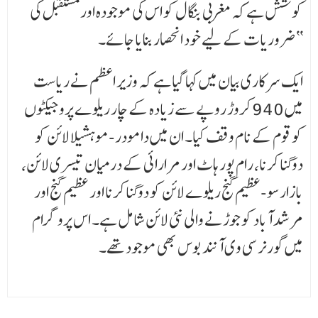
کوشش ہے کہ مغربی بنگال کو اس کی موجودہ اور مستقبل کی
ضروریات کے لیے خود انحصار بنایا جائے۔‘‘
ایک سرکاری بیان میں کہا گیا ہے کہ وزیر اعظم نے ریاست
میں 940 کروڑ روپے سے زیادہ کے چار ریلوے پروجیکٹوں
کو قوم کے نام وقف کیا۔ ان میں دامودر-موہشیلا لائن کو
دوگنا کرنا، رام پور ہاٹ اور مرارائی کے درمیان تیسری لائن،
بازارسو-عظیم گنج ریلوے لائن کو دوگنا کرنا اور عظیم گنج اور
مرشد آباد کو جوڑنے والی نئی لائن شامل ہے۔ اس پروگرام
میں گورنر سی وی آنند بوس بھی موجود تھے۔