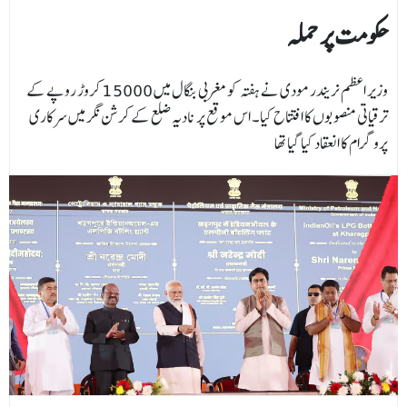
حکومت پر حملہ
وزیر اعظم نریندر مودی نے ہفتہ کو مغربی بنگال میں 15000 کروڑ روپے کے
ترقیاتی منصوبوں کا افتتاح کیا۔ اس موقع پر نادیہ ضلع کے کرشن نگر میں سرکاری
پروگرام کا انعقاد کیا گیا تھا