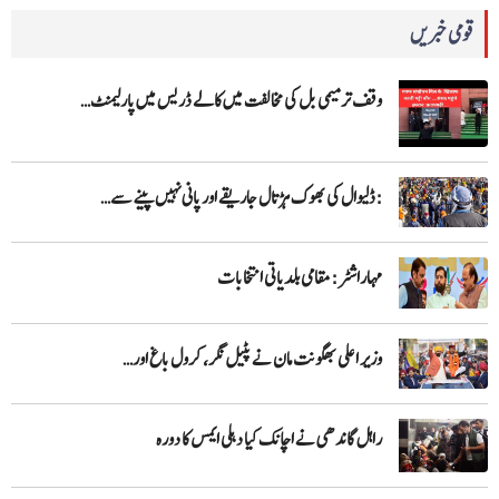
قومی خبریں
وقف ترمیمی بل کی مخالفت میں کالے ڈریس میں پارلیمنٹ…
:ڈلیوال کی بھوک ہڑتال جاریقے اور پانی نہیں پینے سے…
مہاراشٹر: مقامی بلدیاتی انتخابات
وزیر اعلی بھگونت مان نے پٹیل نگر، کرول باغ اور…
راہل گاندھی نے اچانک کیا دہلی ایمس کا دورہ