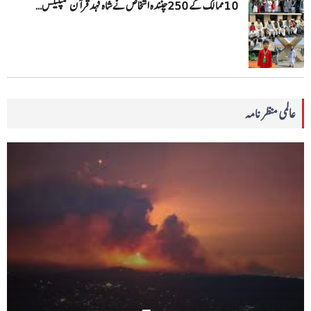
10 ممالک کے 250چنندہ اشخاص نے شاہ فہد قرآن کمپلیکس…
عالمی منظرنامہ