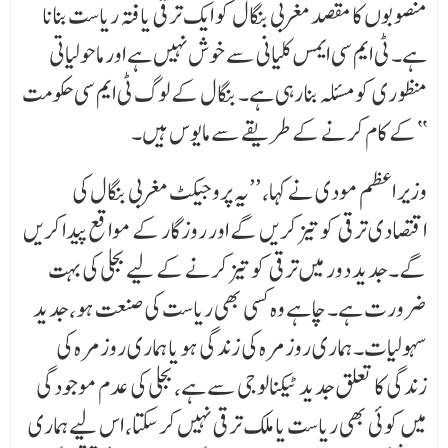
منصوبوں کا مقصد مغربی بنگال کو ایک ترقی یافتہ ریاست بنانا
ہے۔ ٹی ایم سی ایمس کلیانی سے خوش نہیں ہے اور ماحولیاتی
منظوری کو مسئلہ بنا رہی ہے۔ بنگال کے لوگ ٹی ایم سی حکومت
کے کام کرنے کے طریقے سے مایوس ہیں۔‘‘
وزیر اعظم مودی نے کہا، ’’یہ پروجیکٹ مغربی بنگال کی
اقتصادی ترقی کو تیز کریں گے اور روزگار کے مواقع پیدا کریں
گے۔ جدید دور میں ترقی کو تیز کرنے کے لیے بجلی کی بہت
ضرورت ہے۔ چاہے وہ کسی بھی ریاست کی صنعت ہو، جدید
سہولیات۔ ہماری روزمرہ کی زندگی ہو یا ہماری روزمرہ کی
زندگی کا تعلق جدید ٹیکنالوجی سے ہے، بجلی کی عدم موجودگی
میں کوئی بھی ریاست یا ملک ترقی نہیں کر سکتا، اس لیے ہماری