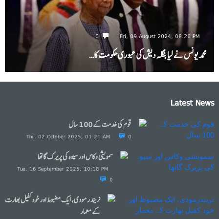
0
Fri, 09 August 2024, 08:26 PM
محمد یونس نے لیا بنگلہ دیش کی عبوری حکومت کا…
Latest News
قوم کی خدمت کے 100 سال
Thu, 02 October 2025, 01:21 AM
0
سمویشی وکاس اور سیوہ کی پریرک گاتھا
Tue, 16 September 2025, 10:18 PM
0
نریندرمودی، ایک مضبوط اور خود کفیل بھارت
کے معمار