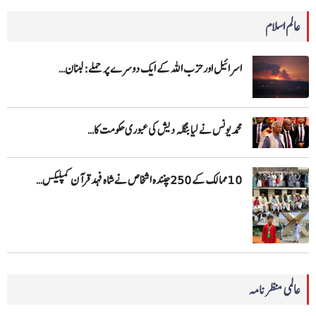
عالم اسلام
اسرائیل اور حزب اللہ کے ایک دوسرے پر حملے: لبنان…
محمد یونس نے لیا بنگلہ دیش کی عبوری حکومت کا…
10 ممالک کے 250چنندہ اشخاص نے شاہ فہد قرآن کمپلیکس…
عالمی منظرنامہ