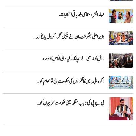
مہاراشٹر: مقامی بلدیاتی انتخابات
وزیر اعلی بھگونت مان نے پٹیل نگر، کرول باغ اور…
راہل گاندھی نے اچانک کیا دہلی ایمس کا دورہ
اگر دہلیء میں کانگریس کی حکومت بنی تو عوام کو…
بی جے پی کی نایب سنگھ سینی حکومت غریبوں کو…