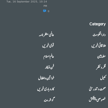
Tue, 16 September 2025, 10:14
PM
0
Category
دارالحکومت
عالمی منظرنامہ
علاقائی خبریں
قومی خبریں
مضامین
عالم اسلام
فکر و نظر
فن فنکار
کھیل
خواتین واطفال
صحت وتندرستی
کاروباری خبریں
خصوصی پیشکش
گوشہ مدیر