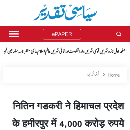
ePAPER
صفحہ اول
تازہ خبریں
قومی خبریں
دارالحکومت
علاقائی خبریں
عالم اسلام
عالمی منظرنامہ
مضامین
فن فن
قومی خبریں
Home
नितिन गडकरी ने हिमाचल प्रदेश
के हमीरपुर में 4,000 करोड़ रुपये