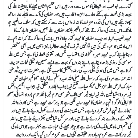
گذرے، لہو لعب اور شیطانی کاموں سے دور رہیں،اس عظیم الشان مہینے کا پانا یقینا اللہ کی
بہت بڑی نعمت ہے، کتنے ہمارے اعزہ و اقارب ہیں جورمضان کی آمد سے پہلے ہمارا ساتھ
چھوڑ چکے ہیں،اس کی قدرومنزلت کا اندازہ اس بات سے کرسکتے ہیں کہ سلف صالحین چھ
ماہ تک اس بات کی دعا کرتے تھے کہ اللہم بلغنا رمضان، اللہ ہمیں رمضان المبارک کا
مہینہ نصیب فرما، اور جب رمضان کا مہینہ گذر جاتا تو اس بات کی دعا کرتے کہ اللہ ہم نے
اس ماہ میں جو عبادتیں کی ہیں تو انہیں شرف قبولیت عطافرما،نیز ذہن میں یہ بھی مستحضر
رہنا چاہئے کہ یہ مہینہ صبر وغمخواری، احتساب نفس اور تقوی شعاری کا ہے جس میں اللہ
مومن کی روزی بڑھا دیتاہے، اپنے بندوں کو بہت سے ایسے حسین او قیمتی لمحات عنایت
کرتا ہے جس میں کی ہوئی نیکی رب کی رضاوبخشش کا سبب بنتی ہے، حضرت ابو ہریرہؓ رضی
اللہ عنہ سے مروی ہے کہ رسول اللہ صلی اللہ علیہ وسلم نے فرمایا: “اتاکم رمضان شہر
مبارک فرض الله عزوجل عليكم صيامه، تفتح فيه أبواب الجنة وتغلق فيه ابواب الجحيم، وتغل
فيه مردة الشياطين ،لله فيه ليلة خير من الف شهر من حرم خيرها فقد حرم (رواه النسائي وصححہ
الالبانی) لوگو! تم پر رمضان کا مہینہ سایہ فگن ہے جو بابرکت مہینہ ہے جس کا روزہ اللہ
سبحانہ نے تم پر فرض قرار دیا ہے، جس میں جنت کی دروازے کھول دئیےجاتے ہیں اور
جہنم کے دروازے بند کر دئے جاتے ہیں، اور سرکش شیاطین جکڑ دیئے جاتے ہیں، اللہ
کی قسم اس ماہ میں ایک ایسی رات ہے جو ہزار مہینے کی عبادت سے بہتر ہے، جواس ماہ کی
خیر وبرکات سے محروم رہا وہ درحقیقت نیکیوں سے محروم کردیا گیا، ایک اور روایت