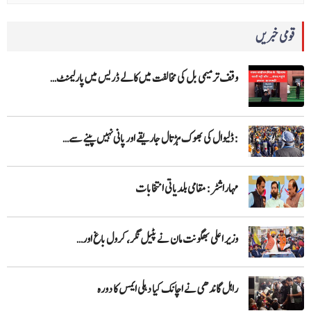
قومی خبریں
وقف ترمیمی بل کی مخالفت میں کالے ڈریس میں پارلیمنٹ…
:ڈلیوال کی بھوک ہڑتال جاریقے اور پانی نہیں پینے سے…
مہاراشٹر: مقامی بلدیاتی انتخابات
وزیر اعلی بھگونت مان نے پٹیل نگر، کرول باغ اور…
راہل گاندھی نے اچانک کیا دہلی ایمس کا دورہ