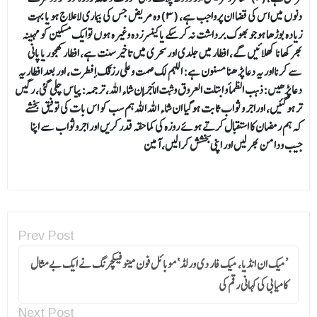
دنوں میں اس کی قضا ان پرواجب ہے، (۳) وہ مریض جس کی بیماری لا علاج ہو یا بہت
زیادہ بوڑھا ہوجو بھوک برداشت نہ کرسکے یاکینسرزدہ وغیرہ ہوں توایک مسکین کو مہینہ
بھر کھانا کھلائیں گے، افطار میں جلدی اور سحری میں تاخیر سنت ہے، افطار کھجور یا پانی
سے کرنااور یہ دعا پڑھنا مسنون ہے: اللہم لک صمت وعلی رزقک أفطرت، اور بعد افطار یہ
دعا پڑھیں:ذهب الظمأ و ابتلت العروق وثبت الأجر إن شاء الله، ترجمہ: پیاس چلی گئی، رگیں
تر ہوگئیں، اوراجر و ثواب ثابت ہوگیا ان شاء اللہ اللہ ہم سب کو اس بات کی توفیق بخشے
کہ ہم رمضان کا استقبال کرتے ہوئے روزہ کی کماحقہ قدر کریں اور اجروثواب سے اپنا
جیب ودامن بھر لیں اور اپنی بخشش کرالیں، آمین
Prev Post
’میک ان انڈیا، میک فار دی ورلڈ‘موبائل فون مینوفیکچرنگ نے ایک بے مثال
کامیابی کی کہانی رقم کی
Next Post