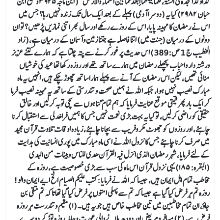
كذاوكذاسجدة في السنة، فلما بينهما أبعد مما بين السماء والارض “( ابن ماجه ٣٩٢٥ وصحیح ابن
حبان ۲۹۸۲) کیا یہ (دوسرا آدمی) پہلے کے بعد ایک سال تک زندہ نہیں رہا؟ جس میں
اس نے رمضان کا مہینہ پایا، اس کے روزے رکھے اور سال بھر اتنی نمازیں پڑھیں؟ تو ان
دونوں کے درمیان (جنت میں) اتنا فاصلہ ہے جتنا زمین وآسمان کے درمیان ہے،( زاد
الخطیب ج 1 ص:389) اس حدیث پر غور کرنے سے پتہ چلتا ہے کہ ہمارے کتنے عزیز
ورشتہ دار واحباب پچھلے رمضان میں ہمارے ساتھ تھے اور روزہ رکھا تھا عید کی خوشیاں
منائی تھیں، لیکن اس رمضان کے آنے سے پہلے ہمارا ساتھ چھوڑ چکے ہیں، انہیں یہ ماہ
مبارک نصیب نہیں ہوا، جبکہ اللہ نے ہمیں صحت و تندرستی کے ساتھ یہ مہینہ نصیب فرما
کر ایک بار پھر قیمتی موقع عنایت فرمایا کہ ہم تمام گناہوں سے سچی توبہ کرلیں اور خالق
حقیقی کو راضی کرلیں، تو کیا یہ بہت بڑی نعمت نہیں جس کا ہمیں فراخدلی سے استقبال کرنا
چاہئے، اور روزوں کو جھوٹ مکر وفریب سے بچانا چاہئے، زیادہ اوقات تلاوت قرآن مجید
میں صرف کرنا چاہئے جس کا نزول اللہ نے اسی ماہ مبارک میں پوری انسانیت کی ہدایت
کے لئے فرمایا، شہر رمضان الذی انزل فیہ القرآن ھدی للناس وبینات من الہدی
(البقرہ: ۱۸۵) یہی نزول قرآن اس ماہ کی سب سے بڑی خصوصیت ہے، روزہ کے
مخاطب تمام اہل ایمان ہیں، جیسا کہ اللہ نے فرمایا :کتب علیکم الصیام الخ ایے ایمان والو!
روزہ تم ہر فرض کیا گیا ہے جیساکہ تم سے پہلی امتوں پر فرض کیا گیا تھاتاکہ تم متقی بن
جاؤ، ان تمام مخاطبین میں تین مخاطب خاص ہیں جو یہ ہیں۔ (۱) مقیم وتندرست ہر روزہ
فرض ہے، (۲) مسافر ومریض اور دودھ پلانے والی عورت وحاملہ روزہ توڑ کر دوسرے