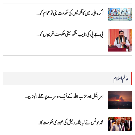
اگر دہلیء میں کانگریس کی حکومت بنی تو عوام کو…
بی جے پی کی نایب سنگھ سینی حکومت غریبوں کو…
عالم اسلام
اسرائیل اور حزب اللہ کے ایک دوسرے پر حملے: لبنان…
محمد یونس نے لیا بنگلہ دیش کی عبوری حکومت کا…