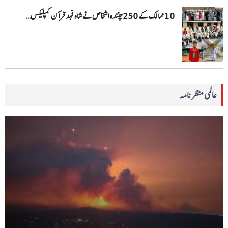
10 ممالک کے 250چنندہ اشخاص نے شاہ فہد قرآن کمپلیکس…
عالمی منظرنامہ