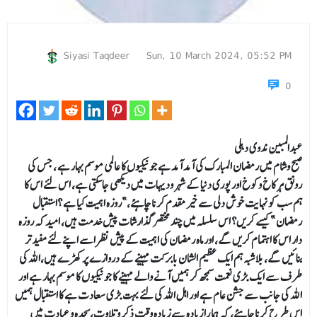
Siyasi Taqdeer
Sun, 10 March 2024, 05:52 PM
0
عبدالمبین ندوی
دہلی
صبح وشام میں رمضان المبارک کی آمد آمد ہے جو نیکیوں کا عالمی موسم بہار ہے ، جس کی
رونق ہر کاخ وکوخ اور پوری دنیا کے شہر ودیہات میں دیکھی جاسکتی ہے، اس لئے اس کا
ہم سب کو نہایت خوش دلی سے خیر مقدم کرنا چاہئے،”روزہ اہمیت کیا ہے ؟استقبال
رمضان ” کیسے کریں؟ اس سلسلہ میں چند مختصرگذارشات پیش خدمت ہیں، امید کہ روزہ
دار اس کا اہتمام کریں گے، اور ماہ رمضان کی اہمیت کے پیش نظر اسے اپنے لئے مفید تر
بنائیں گے، بلاشبہ ہم ایک عظیم الشان بابرکت مہینے کے دروازے پر کھڑے ہیں،اللہ کی
طرف سے ایک بڑی نعمت سمجھ کر ہمیں آنے والے مہینے کا جو نیکیوں کا موسم بہار ہے اور
اللہ کی جانب سے جشن عام ہے اور اہل اللہ کی لئے بہت بڑی سعادت ہے کا استقبال ہمیں
اس طر ح کرنا چاہئے، کہ ہما را زیادہ سے زیادہ وقت ذکر و تلاوت،سجدہ و عبادت میں