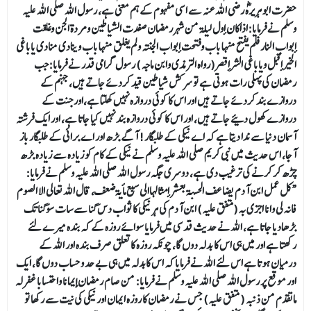
حضرت ابو ہریرہؓ رضی اللہ عنہ سے اسی مفہوم کے ہم معنی ہے، رسول اللہ صلی اللہ علیہ
وسلم نے فرمایا:اذاكان أول ليلة من شہررمضان صفدت الشياطين ومردة الجن وغلقت
أبواب النار فلم يفتح منها باب وفتحت أبواب الجنة ولم يغلق منها باب وينادي منادي ياباغي
الخير أقبل وياباغي الشرأقصر(رواه الترمذى وابن ماجه ) رسول گرامی قدر نے فرمایا:جب
رمضان کی پہلی رات ہوتی ہے تو سرکش شیاطین قید کردئے جاتے ہیں، جہنم کے
دروازے بند کردئے جاتے ہیں اور اس کا کوئی دروازہ نہیں کھلتا ہے،اور جنت کے
دروازے کھول دئیے جاتے ہیں، اور اس کا کوئی دروازہ بند نہیں کیا جاتا ہے، اور ایک فرشتہ
آسمان دنیا سے ندا دیتا ہے کہ اے نیکی کے طلبگار! آگے بڑھ اور اے برائی کے طلبگار باز
آجا، اس حدیث میں نبی کریم صلی اللہ علیہ وسلم نے نیکی کے کام کو زیادہ سے زیادہ بڑھ
چڑھ کر کرنے کی ترغیب دی ہے، دوسری جگہ رسول الله صلی الله علیہ وسلم نے فرمایا:
“کل عمل ابن آدم يضاعف الحسنة بعشر أمثالهاالى سبع مأيةضعف، قال الله تعالى الا الصوم
فانه لي وانا اجزي به (متفق عليه) ابن آدم کی ہر نیکی کا ثواب دس گنا سے سات سوگنا تک
بڑھادیا جاتا ہے، اللہ نے حدیث قدسی میں فرمایا سوائے روزہ کے کہ بندہ میرے لئے
رکھتا ہے اور میں ہی اس کا بدلہ دوں گا، چونکہ روزہ کاتعلق صرف بندہ اور اللہ کے
درمیان ہوتا ہے اس لئے اللہ نے فرمایا کہ اس کابدلہ میں ہی بے حد وحساب دوں گا، ایک
اور موقع پر رسول اللہ صلی اللہ علیہ وسلم نے فرمایا: من صام رمضان إیمانا واحتسابا غفر له
ماتقدم من ذنبه ( متفق علیہ) جس نے رمضان کا روزہ ایمان اور نیکی کی نیت سے رکھا تو