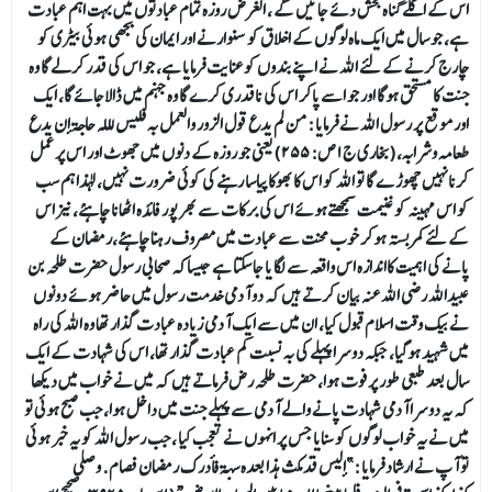
اس کے اگلے گناہ بخش دئے جائیں گے ، الغرض روزہ تمام عبادتوں میں بہت اہم عبادت
ہے، جو سال میں ایک ماہ لوگوں کے اخلاق کو سنوارنے اور ایمان کی بجھی ہوئی بیٹری کو
چارج کرنے کے لئے اللہ نے اپنے بندوں کو عنایت فرمایا ہے، جو اس کی قدر کرلے گا وہ
جنت کا مستحق ہوگا اور جو اسے پاکر اس کی ناقدری کرے گا وہ جہنم میں ڈالاجائے گا، ایک
اورموقع پر رسول اللہ نے فرمایا :من لم يدع قول الزور والعمل به فليس للله حاجة أن يدع
طعامه وشرابه،(بخارى ج ١ ص: ٢٥٥) یعنی جو روزہ کے دنوں میں جھوٹ اور اس پر عمل
کرنا نہیں چھوڑ ے گا تو اللہ کو اس کا بھوکا پیاسا رہنے کی کوئی ضرورت نہیں، لہذا ہم سب
کو اس مہینہ کو غنیمت سمجھتےہوئے اس کی برکات سے بھر پور فائدہ اٹھانا چاہئے، نیز اس
کے لئے کمربستہ ہوکر خوب محنت سے عبادت میں مصروف رہنا چاہئے،رمضان کے
پانے کی اہمیت کااندازہ اس واقعہ سے لگا یا جاسکتا ہے جیساکہ صحابی رسول حضرت طلحہ بن
عبیداللہ رضی اللہ عنہ بیان کرتے ہیں کہ دو آدمی خدمت رسول میں حاضر ہوئے دونوں
نے بیک وقت اسلام قبول کیا، ان میں سے ایک آدمی زیادہ عبادت گذار تھا وہ اللہ کی راہ
میں شہید ہوگیا، جبکہ دوسرا پہلے کی بہ نسبت کم عبادت گذار تھا، اس کی شہادت کے ایک
سال بعد طبعی طور پر فوت ہوا، حضرت طلحہ رض فرماتے ہیں کہ میں نے خواب میں دیکھا
کہ یہ دوسرا آدمی شہادت پانے والے آدمی سے پہلے جنت میں داخل ہوا، جب صبح ہوئی تو
میں نے یہ خواب لوگوں کو سنایا جس پر انہوں نے تعجب کیا ، جب رسول اللہ کو یہ خبر ہوئی
تو آپ نے ارشاد فرمایا :”أليس قد مكث هذا بعده سنة فأدرك رمضان فصام. وصلى